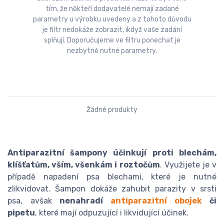
tím, že někteří dodavatelé nemají zadané
parametry u výrobku uvedeny a z tohoto důvodu
je filtr nedokáže zobrazit, ikdyž vaše zadání
splňují. Doporučujeme ve filtru ponechat je
nezbytně nutné parametry.
Žádné produkty
Antiparazitní šampony účinkují
proti blechám,
klíšťatům, vším, všenkám i roztočům
. Využijete je v
případě napadení psa blechami, které je nutné
zlikvidovat. Šampon dokáže zahubit parazity v srsti
psa, avšak
nenahradí
antiparazitní obojek
či
pipetu
, které mají odpuzující i likvidující účinek.