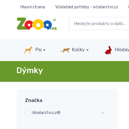
Hlavní strana
Včelařské potřeby - ivčelarství.cz
Psi
Kočky
Hlodav
Dýmky
Značka
iVcelarstvi.cz®
1