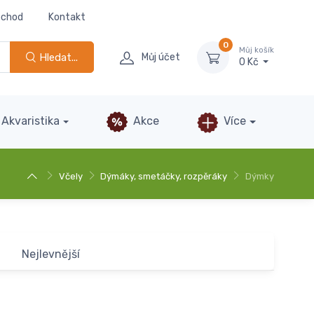
bchod
Kontakt
0
Můj košík
Hledat...
Můj účet
0 Kč
Akvaristika
Akce
Více
Včely
Dýmáky, smetáčky, rozpěráky
Dýmky
Nejlevnější