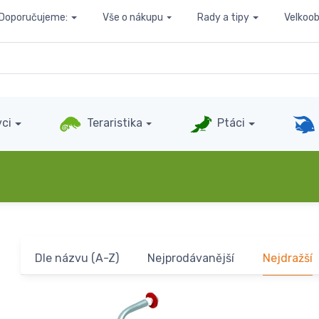
Doporučujeme:
Vše o nákupu
Rady a tipy
Velkoo
ci
Teraristika
Ptáci
Dle názvu (A-Z)
Nejprodávanější
Nejdražší