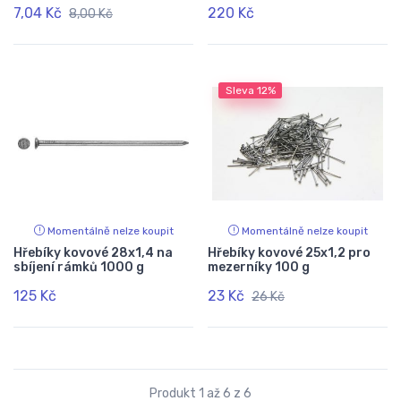
7,04 Kč
220 Kč
8,00 Kč
Sleva
12%
Momentálně nelze koupit
Momentálně nelze koupit
Hřebíky kovové 28x1,4 na
Hřebíky kovové 25x1,2 pro
sbíjení rámků 1000 g
mezerníky 100 g
125 Kč
23 Kč
26 Kč
Produkt 1 až 6 z 6