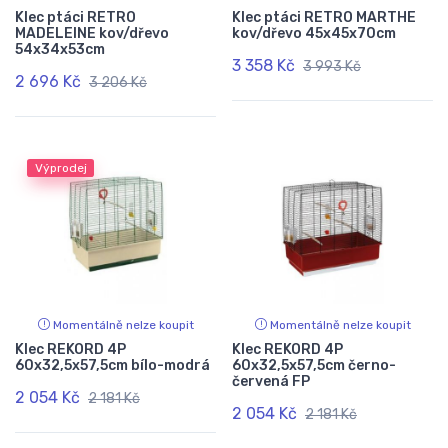
Klec ptáci RETRO
Klec ptáci RETRO MARTHE
MADELEINE kov/dřevo
kov/dřevo 45x45x70cm
54x34x53cm
3 358 Kč
3 993 Kč
2 696 Kč
3 206 Kč
Výprodej
Momentálně nelze koupit
Momentálně nelze koupit
Klec REKORD 4P
Klec REKORD 4P
60x32,5x57,5cm bílo-modrá
60x32,5x57,5cm černo-
červená FP
2 054 Kč
2 181 Kč
2 054 Kč
2 181 Kč