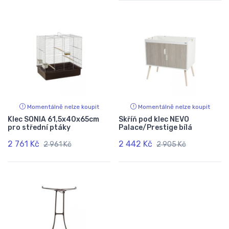
Momentálně nelze koupit
Momentálně nelze koupit
Klec SONIA 61,5x40x65cm
Skříň pod klec NEVO
pro střední ptáky
Palace/Prestige bílá
2 761 Kč
2 442 Kč
2 961 Kč
2 905 Kč