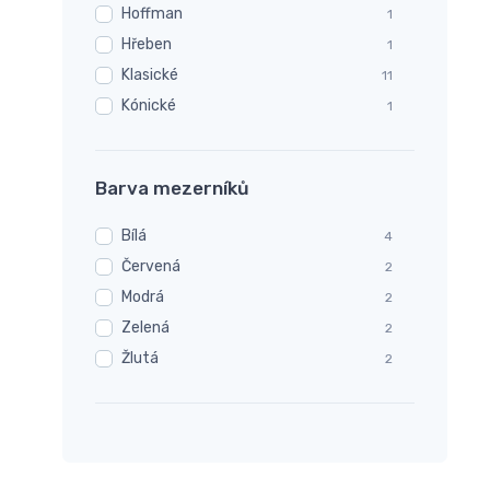
Hoffman
1
Hřeben
1
Klasické
11
Kónické
1
Barva mezerníků
Bílá
4
Červená
2
Modrá
2
Zelená
2
Žlutá
2