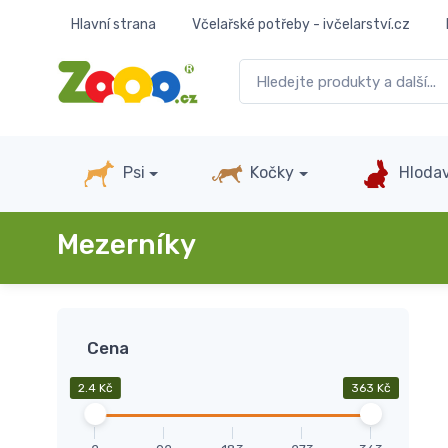
Hlavní strana
Včelařské potřeby - ivčelarství.cz
Psi
Kočky
Hlodav
Mezerníky
Cena
2.4 Kč
363 Kč