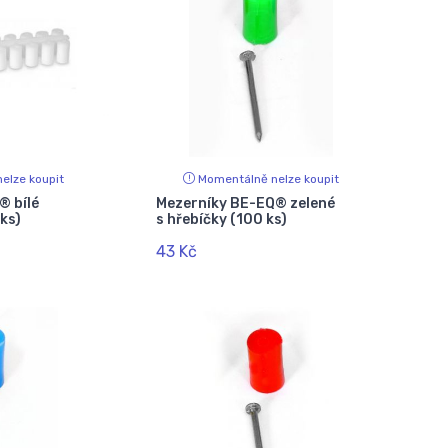
elze koupit
Momentálně nelze koupit
® bílé
Mezerníky BE-EQ® zelené
 ks)
s hřebíčky (100 ks)
43 Kč