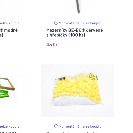
elze koupit
Momentálně nelze koupit
Q® modré
Mezerníky BE-EQ® červené
s)
s hřebíčky (100 ks)
43 Kč
elze koupit
Momentálně nelze koupit