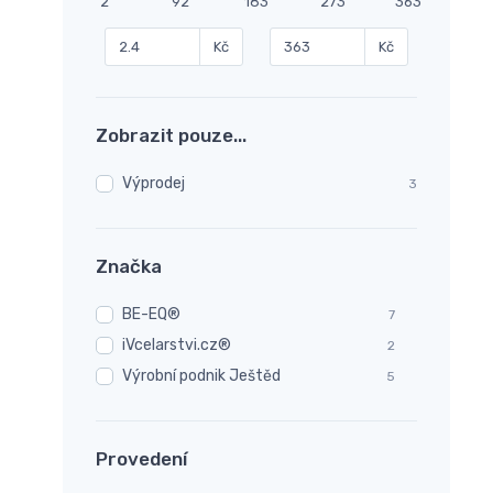
2
92
183
273
363
Kč
Kč
Zobrazit pouze...
Výprodej
3
Značka
BE-EQ®
7
iVcelarstvi.cz®
2
Výrobní podnik Ještěd
5
Provedení