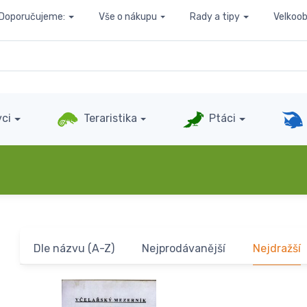
Doporučujeme:
Vše o nákupu
Rady a tipy
Velkoo
ci
Teraristika
Ptáci
Dle názvu (A-Z)
Nejprodávanější
Nejdražší