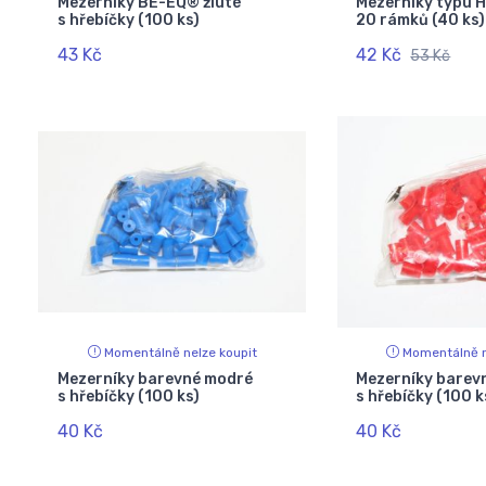
Mezerníky BE-EQ® žluté
Mezerníky typu
s hřebíčky (100 ks)
20 rámků (40 ks)
43 Kč
42 Kč
53 Kč
Momentálně nelze koupit
Momentálně n
Mezerníky barevné modré
Mezerníky barev
s hřebíčky (100 ks)
s hřebíčky (100 k
40 Kč
40 Kč