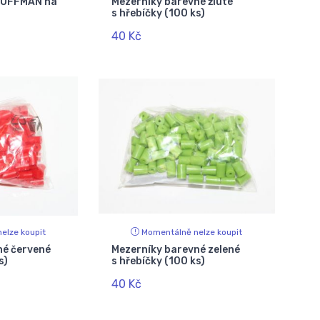
 HOFFMAN na
Mezerníky barevné žluté
s hřebíčky (100 ks)
40 Kč
elze koupit
Momentálně nelze koupit
né červené
Mezerníky barevné zelené
s)
s hřebíčky (100 ks)
40 Kč