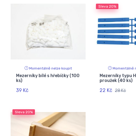
Sleva
20%
Momentálně nelze koupit
Momentálně n
Mezerníky bílé s hřebíčky (100
Mezerníky typu
ks)
proužek (40 ks)
39 Kč
22 Kč
28 Kč
Sleva
20%