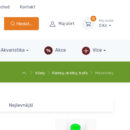
bchod
Kontakt
0
Můj košík
Hledat...
Můj účet
0 Kč
Akvaristika
Akce
Více
Včely
Rámky, drátky, trafa
Mezerníky
Nejlevnější