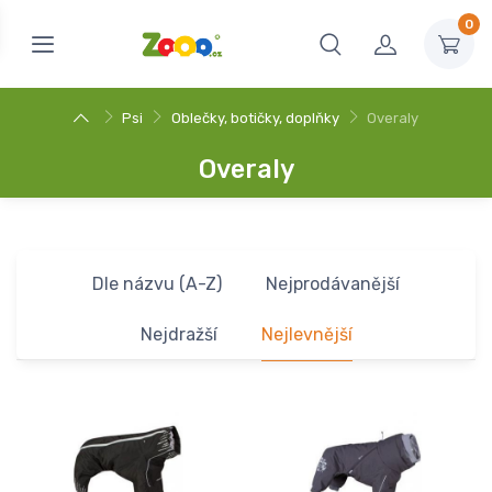
0
Psi
Oblečky, botičky, doplňky
Overaly
Overaly
Dle názvu (A-Z)
Nejprodávanější
Nejdražší
Nejlevnější