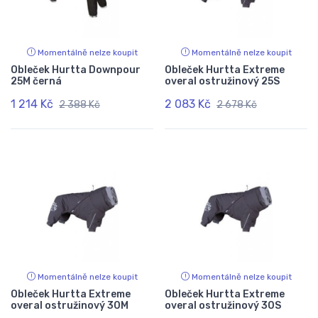
Momentálně nelze koupit
Momentálně nelze koupit
Obleček Hurtta Downpour
Obleček Hurtta Extreme
25M černá
overal ostružinový 25S
1 214 Kč
2 083 Kč
2 388 Kč
2 678 Kč
Momentálně nelze koupit
Momentálně nelze koupit
Obleček Hurtta Extreme
Obleček Hurtta Extreme
overal ostružinový 30M
overal ostružinový 30S