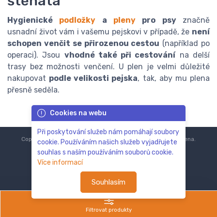
štěňata
Hygienické
podložky
a
pleny
pro psy
značně
usnadní život vám i vašemu pejskovi v případě, že
není
schopen venčit se přirozenou cestou
(například po
operaci). Jsou
vhodné také při cestování
na delší
trasy bez možnosti venčení. U plen je velmi důležité
nakupovat
podle velikosti pejska
, tak, aby mu plena
přesně seděla.
Cookies na webu
Při poskytování služeb nám pomáhají soubory
Copyright © 2018-2024
ZoOo.cz®
Všechna práva vyhrazena.
cookie. Používáním našich služeb vyjadřujete
souhlas s naším používáním souborů cookie.
Více informací
Souhlasím
Filtrovat produkty