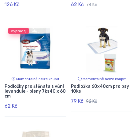
126 Kč
62 Kč
74 Kč
Výprodej
Momentálně nelze koupit
Momentálně nelze koupit
Podložky pro štěňata s vůní
Podložka 60x40cm pro psy
levandule - pleny 7ks40 x 60
10ks
cm
79 Kč
92 Kč
62 Kč