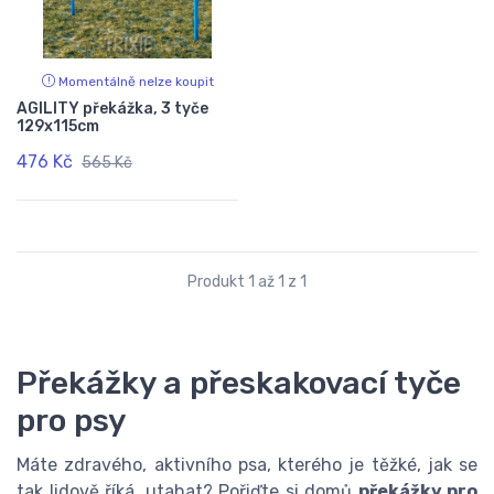
Momentálně nelze koupit
AGILITY překážka, 3 tyče
129x115cm
476 Kč
565 Kč
Produkt 1 až 1 z 1
Překážky a přeskakovací tyče
pro psy
Máte zdravého, aktivního psa, kterého je těžké, jak se
tak lidově říká, utahat? Pořiďte si domů
překážky pro