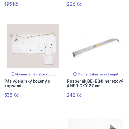
195 Kč
226 Kč
Momentálně nelze koupit
Momentálně nelze koupit
Pás včelařský kožený s
Rozpěrák BE-EQ® nerezový
kapsami
AMERICKÝ 27 cm
538 Kč
242 Kč