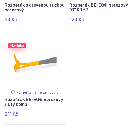
Rozpěrák s dřevěnou ručkou
Rozpěrák BE-EQ® nerezový
nerezový
"O" KOMBI
94 Kč
124 Kč
Novinka
Momentálně nelze koupit
Rozpěrák BE-EQ® nerezový
žlutý kombi
211 Kč