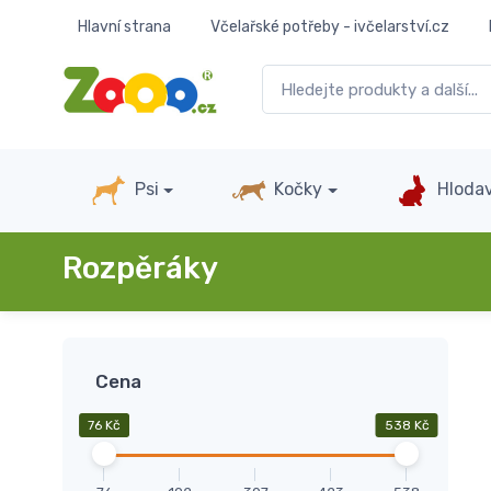
Hlavní strana
Včelařské potřeby - ivčelarství.cz
Psi
Kočky
Hlodav
Rozpěráky
Cena
76 Kč
538 Kč