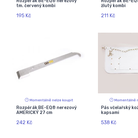
Rozpěrák BE-EQ® nerezový
Rozpěrák BE-EQ
tm. červený kombi
žlutý kombi
195 Kč
211 Kč
Momentálně nelze koupit
Momentálně n
Rozpěrák BE-EQ® nerezový
Pás včelařský ko
AMERICKÝ 27 cm
kapsami
242 Kč
538 Kč