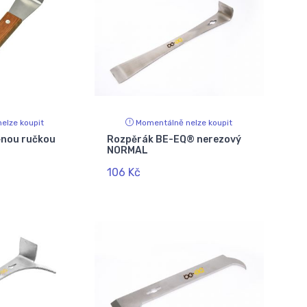
elze koupit
Momentálně nelze koupit
ěnou ručkou
Rozpěrák BE-EQ® nerezový
NORMAL
106 Kč