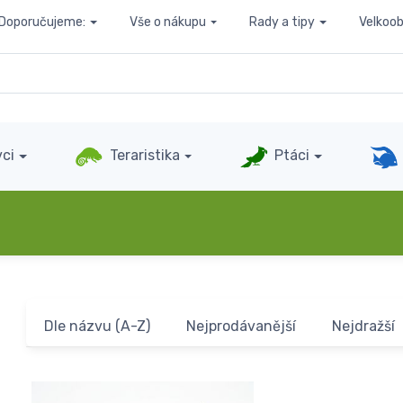
Doporučujeme:
Vše o nákupu
Rady a tipy
Velkoo
ci
Teraristika
Ptáci
Dle názvu (A-Z)
Nejprodávanější
Nejdražší