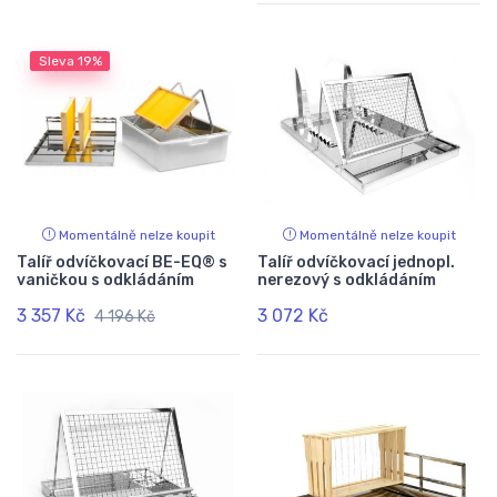
Sleva
19%
Momentálně nelze koupit
Momentálně nelze koupit
Talíř odvíčkovací BE-EQ® s
Talíř odvíčkovací jednopl.
vaničkou s odkládáním
nerezový s odkládáním
3 357 Kč
3 072 Kč
4 196 Kč