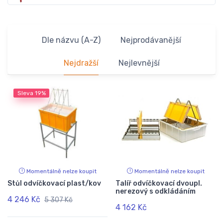
Dle názvu (A-Z)
Nejprodávanější
Nejdražší
Nejlevnější
Sleva
19%
Momentálně nelze koupit
Momentálně nelze koupit
Stůl odvíčkovací plast/kov
Talíř odvíčkovací dvoupl.
nerezový s odkládáním
4 246 Kč
5 307 Kč
4 162 Kč