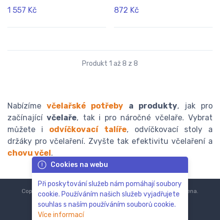
1 557 Kč
872 Kč
Produkt 1 až 8 z 8
Nabízíme
včelařské potřeby
a produkty
, jak pro
začínající
včelaře
, tak i pro náročné včelaře. Vybrat
můžete i
odvíčkovací talíře
, odvíčkovací stoly a
držáky pro včelaření. Zvyšte tak efektivitu včelaření a
chovu včel
.
Cookies na webu
Při poskytování služeb nám pomáhají soubory
Copyright © 2018-2024
ZoOo.cz®
Všechna práva vyhrazena.
cookie. Používáním našich služeb vyjadřujete
souhlas s naším používáním souborů cookie.
Více informací