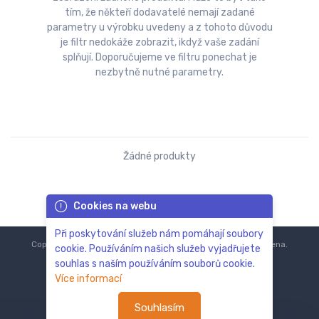
tím, že někteří dodavatelé nemají zadané
parametry u výrobku uvedeny a z tohoto důvodu
je filtr nedokáže zobrazit, ikdyž vaše zadání
splňují. Doporučujeme ve filtru ponechat je
nezbytně nutné parametry.
Žádné produkty
Cookies na webu
Při poskytování služeb nám pomáhají soubory
Copyright © 2018-2024
ZoOo.cz®
Všechna práva vyhrazena.
cookie. Používáním našich služeb vyjadřujete
souhlas s naším používáním souborů cookie.
Více informací
Souhlasím