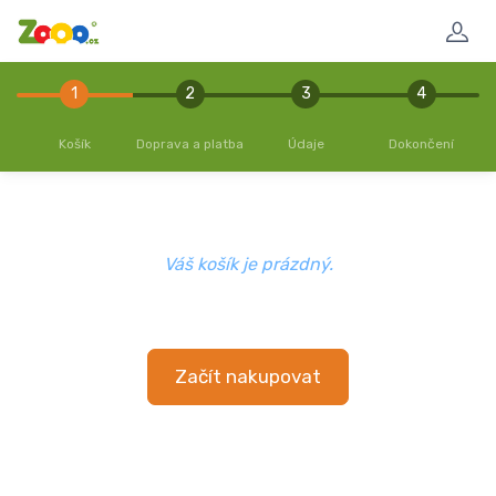
1
2
3
4
Košík
Doprava a platba
Údaje
Dokončení
Váš košík je prázdný.
Začít nakupovat