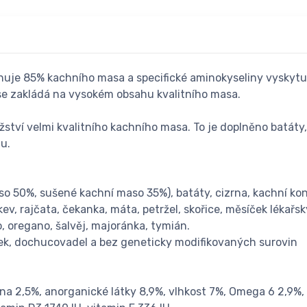
huje 85% kachního masa a specifické aminokyseliny vyskytujíc
se zakládá na vysokém obsahu kvalitního masa.
tví velmi kvalitního kachního masa. To je doplněno batáty,
nu.
 50%, sušené kachní maso 35%), batáty, cizrna, kachní konce
ev, rajčata, čekanka, máta, petržel, skořice, měsíček lékařs
o, oregano, šalvěj, majoránka, tymián.
ek, dochucovadel a bez geneticky modifikovaných surovin
na 2,5%, anorganické látky 8,9%, vlhkost 7%, Omega 6 2,9%,