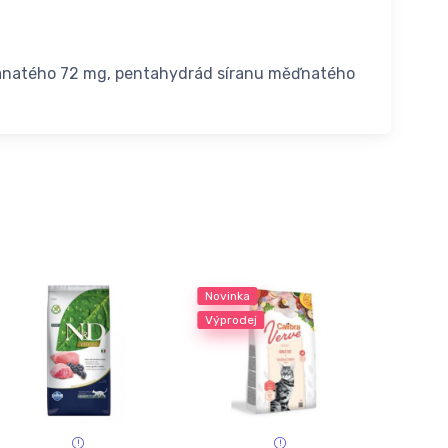
anatého 72 mg, pentahydrád síranu měďnatého
Novinka
Výprodej