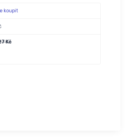
e koupit
č
27 Kč