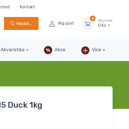
bchod
Kontakt
0
Můj košík
Hledat...
Můj účet
0 Kč
Akvaristika
Akce
Více
5 Duck 1kg