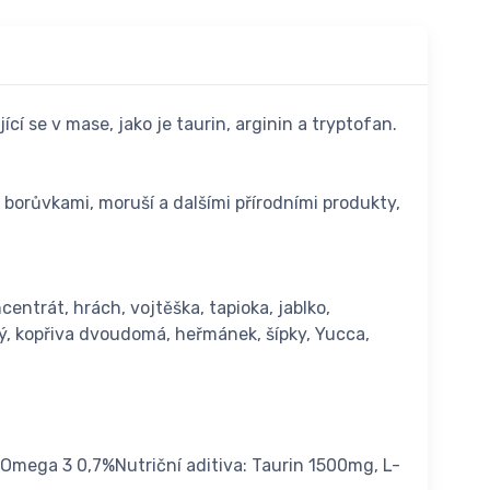
í se v mase, jako je taurin, arginin a tryptofan.
 borůvkami, moruší a dalšími přírodními produkty,
ntrát, hrách, vojtěška, tapioka, jablko,
ký, kopřiva dvoudomá, heřmánek, šípky, Yucca,
 Omega 3 0,7%Nutriční aditiva: Taurin 1500mg, L-