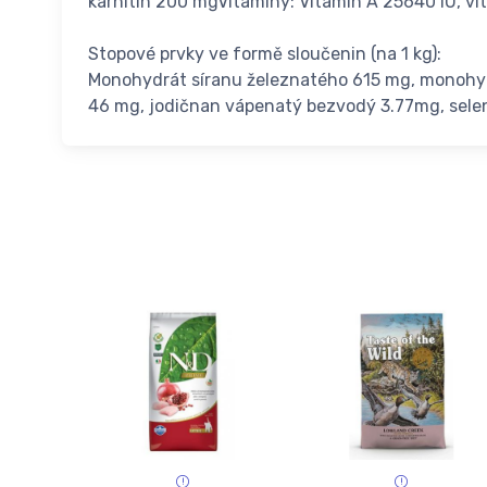
karnitin 200 mgVitaminy: Vitamin A 25640 IU, vit
Stopové prvky ve formě sloučenin (na 1 kg):
Monohydrát síranu železnatého 615 mg, monohy
46 mg, jodičnan vápenatý bezvodý 3.77mg, sele