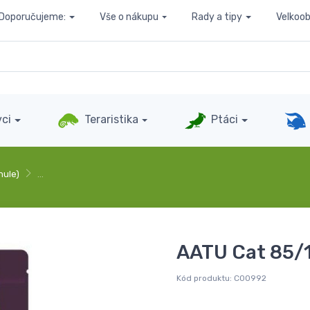
Doporučujeme:
Vše o nákupu
Rady a tipy
Velkoo
ci
Teraristika
Ptáci
nule)
…
AATU Cat 85/1
Kód produktu:
C00992