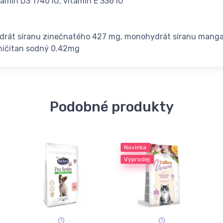
amin D3 1740 IU, vitamin E 336 IU
drát síranu zinečnatého 427 mg, monohydrát síranu mang
ničitan sodný 0.42mg
Podobné produkty
Novinka
Výprodej