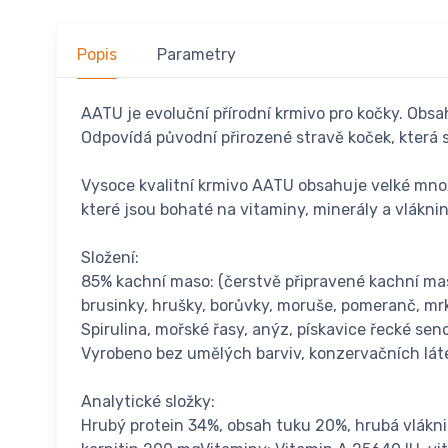
Popis
Parametry
AATU je evoluční přírodní krmivo pro kočky. Obsa
Odpovídá původní přirozené stravě koček, která 
Vysoce kvalitní krmivo AATU obsahuje velké množs
které jsou bohaté na vitaminy, minerály a vlákni
Složení:
85% kachní maso: (čerstvě připravené kachní maso
brusinky, hrušky, borůvky, moruše, pomeranč, mrk
Spirulina, mořské řasy, anýz, pískavice řecké sen
Vyrobeno bez umělých barviv, konzervačních lát
Analytické složky:
Hrubý protein 34%, obsah tuku 20%, hrubá vlákni