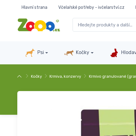
Hlavní strana
Včelařské potřeby - ivčelarství.cz
Psi
Kočky
Hlodav
Kočky
Krmiva, konzervy
Krmivo granulované (gra