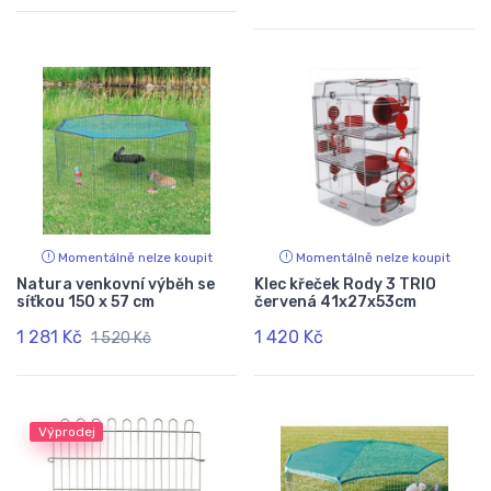
Momentálně nelze koupit
Momentálně nelze koupit
Natura venkovní výběh se
Klec křeček Rody 3 TRIO
síťkou 150 x 57 cm
červená 41x27x53cm
1 281 Kč
1 420 Kč
1 520 Kč
Výprodej