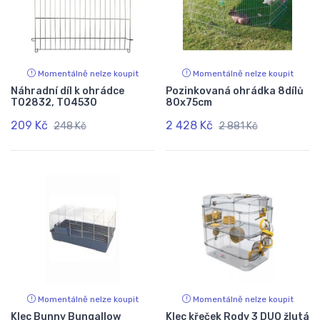
Momentálně nelze koupit
Momentálně nelze koupit
Náhradní díl k ohrádce
Pozinkovaná ohrádka 8dílů
T02832, T04530
80x75cm
209 Kč
2 428 Kč
248 Kč
2 881 Kč
Momentálně nelze koupit
Momentálně nelze koupit
Klec Bunny Bungallow
Klec křeček Rody 3 DUO žlutá