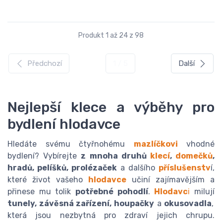
Produkt 1 až 24 z 98
Předchozí
1 / 5
Další
Nejlepší klece a výběhy pro
bydlení hlodavce
Hledáte svému čtyřnohému
mazlíčkovi
vhodné
bydlení? Vybírejte
z mnoha druhů
klecí
,
domečků
,
hradů, pelíšků, prolézaček
a dalšího
příslušenstv
í,
které život vašeho
hlodavce
učiní zajímavějším a
přinese mu tolik
potřebné pohodlí
.
Hlodavc
i
milují
tunely, závěsná zařízení, houpačky
a
okusovadla
,
která jsou nezbytná pro zdraví jejich chrupu.