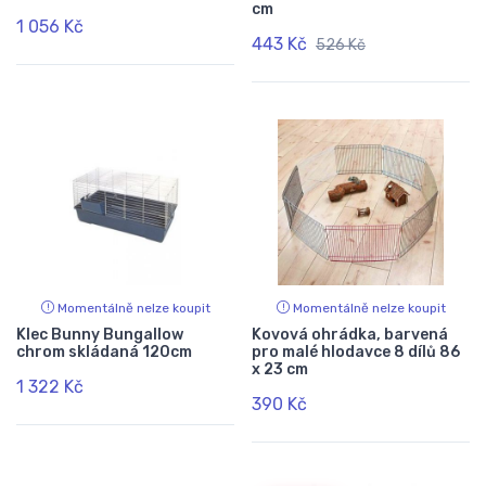
cm
1 056 Kč
443 Kč
526 Kč
Momentálně nelze koupit
Momentálně nelze koupit
Klec Bunny Bungallow
Kovová ohrádka, barvená
chrom skládaná 120cm
pro malé hlodavce 8 dílů 86
x 23 cm
1 322 Kč
390 Kč