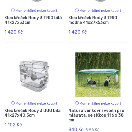
Momentálně nelze koupit
Momentálně nelze koupit
Klec křeček Rody 3 TRIO bílá
Klec křeček Rody 3 TRIO
41x27x53cm
modrá 41x27x53cm
1 420 Kč
1 420 Kč
Momentálně nelze koupit
Momentálně nelze koupit
Klec křeček Rody 3 DUO bílá
Natura venkovní výběh pro
41x27x40,5cm
mláďata, se síťkou 116 x 38
cm
1 102 Kč
840 Kč
996 Kč