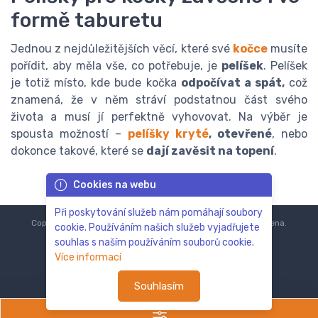
formě taburetu
Jednou z nejdůležitějších věcí, které své
kočce
musíte
pořídit, aby měla vše, co potřebuje, je
pelíšek
. Pelíšek
je totiž místo, kde bude kočka
odpočívat a spát,
což
znamená, že v něm stráví podstatnou část svého
života a musí jí perfektně vyhovovat. Na výběr je
spousta možností –
pelíšky kryté
, otevřené
, nebo
dokonce takové, které se
dají zavěsit na topení
.
Cookies na webu
Při poskytování služeb nám pomáhají soubory
Copyright © 2018-2024
ZoOo.cz®
Všechna práva vyhrazena.
cookie. Používáním našich služeb vyjadřujete
souhlas s naším používáním souborů cookie.
Více informací
Souhlasím