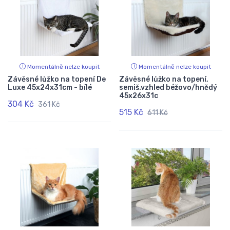
Momentálně nelze koupit
Momentálně nelze koupit
Závěsné lůžko na topení De
Závěsné lůžko na topení,
Luxe 45x24x31cm - bílé
semiš.vzhled béžovo/hnědý
45x26x31c
304 Kč
361 Kč
515 Kč
611 Kč