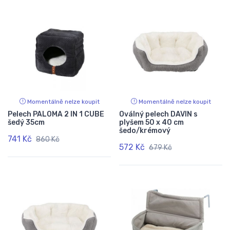
Momentálně nelze koupit
Momentálně nelze koupit
Pelech PALOMA 2 IN 1 CUBE
Oválný pelech DAVIN s
šedý 35cm
plyšem 50 x 40 cm
šedo/krémový
741 Kč
860 Kč
572 Kč
679 Kč