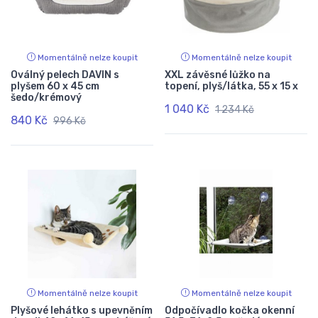
Momentálně nelze koupit
Momentálně nelze koupit
Oválný pelech DAVIN s
XXL závěsné lůžko na
plyšem 60 x 45 cm
topení, plyš/látka, 55 x 15 x
šedo/krémový
1 040 Kč
1 234 Kč
840 Kč
996 Kč
Momentálně nelze koupit
Momentálně nelze koupit
Plyšové lehátko s upevněním
Odpočívadlo kočka okenní