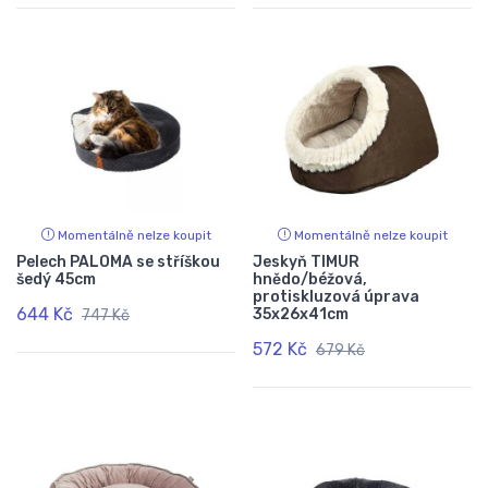
Momentálně nelze koupit
Momentálně nelze koupit
Pelech PALOMA se stříškou
Jeskyň TIMUR
šedý 45cm
hnědo/béžová,
protiskluzová úprava
644 Kč
35x26x41cm
747 Kč
572 Kč
679 Kč