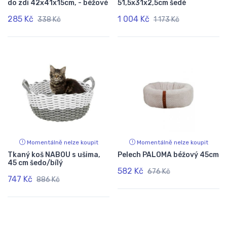
do zdi 42x41x15cm, - béžové
51,5x31x2,5cm šedé
285 Kč
1 004 Kč
338 Kč
1 173 Kč
Momentálně nelze koupit
Momentálně nelze koupit
Tkaný koš NABOU s ušima,
Pelech PALOMA béžový 45cm
45 cm šedo/bílý
582 Kč
676 Kč
747 Kč
886 Kč