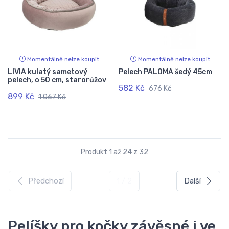
Momentálně nelze koupit
Momentálně nelze koupit
LIVIA kulatý sametový
Pelech PALOMA šedý 45cm
pelech, o 50 cm, starorůžov
582 Kč
676 Kč
899 Kč
1 067 Kč
Produkt 1 až 24 z 32
Předchozí
1 / 2
Další
Pelíšky pro kočky závěsné i ve