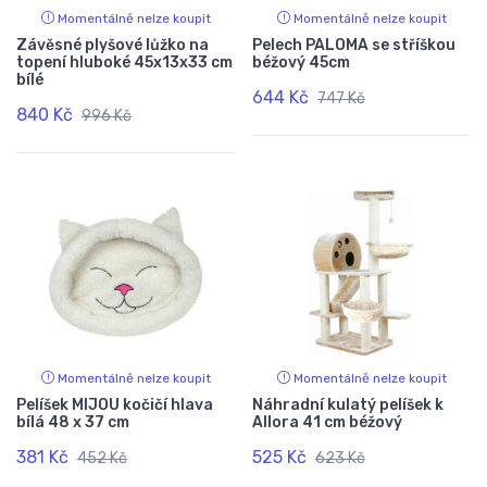
Momentálně nelze koupit
Momentálně nelze koupit
Závěsné plyšové lůžko na
Pelech PALOMA se stříškou
topení hluboké 45x13x33 cm
béžový 45cm
bílé
644 Kč
747 Kč
840 Kč
996 Kč
Momentálně nelze koupit
Momentálně nelze koupit
Pelíšek MIJOU kočičí hlava
Náhradní kulatý pelíšek k
bílá 48 x 37 cm
Allora 41 cm béžový
381 Kč
525 Kč
452 Kč
623 Kč