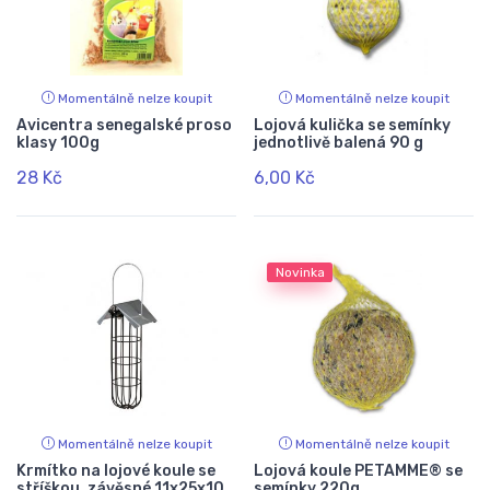
Momentálně nelze koupit
Momentálně nelze koupit
Avicentra senegalské proso
Lojová kulička se semínky
klasy 100g
jednotlivě balená 90 g
28 Kč
6,00 Kč
Novinka
Momentálně nelze koupit
Momentálně nelze koupit
Krmítko na lojové koule se
Lojová koule PETAMME® se
stříškou, závěsné 11x25x10
semínky 220g