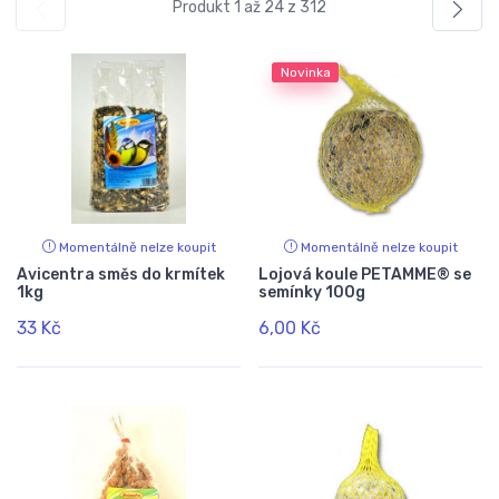
Produkt 1 až 24 z 312
Novinka
Momentálně nelze koupit
Momentálně nelze koupit
Avicentra směs do krmítek
Lojová koule PETAMME® se
1kg
semínky 100g
33 Kč
6,00 Kč