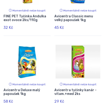
Momentálně nelze koupit
Momentálně nelze koupit
FINE PET Tyčinka Andulka
Avicentra Classic menu
exot ovoce 2ks/110g
velký papoušek 1kg
32 Kč
45 Kč
Momentálně nelze koupit
Momentálně nelze koupit
Avicentra Deluxe malý
Avicentra tyčinky kanár -
papoušek 1kg
vitam.+med 2ks
58 Kč
29 Kč