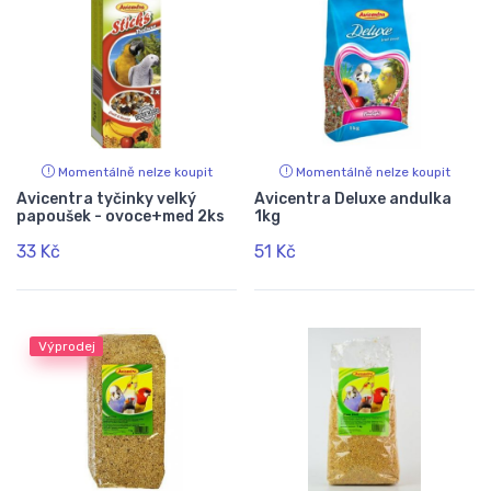
Momentálně nelze koupit
Momentálně nelze koupit
Avicentra tyčinky velký
Avicentra Deluxe andulka
papoušek - ovoce+med 2ks
1kg
33 Kč
51 Kč
Výprodej