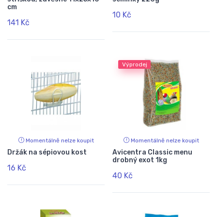
cm
10 Kč
141 Kč
Výprodej
Momentálně nelze koupit
Momentálně nelze koupit
Držák na sépiovou kost
Avicentra Classic menu
drobný exot 1kg
16 Kč
40 Kč