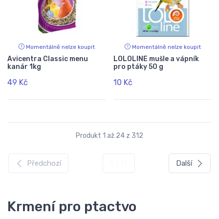
Momentálně nelze koupit
Momentálně nelze koupit
Avicentra Classic menu
LOLOLINE mušle a vápník
kanár 1kg
pro ptáky 50 g
49 Kč
10 Kč
Produkt 1 až 24 z 312
Předchozí
1 / 13
Další
Krmení pro ptactvo