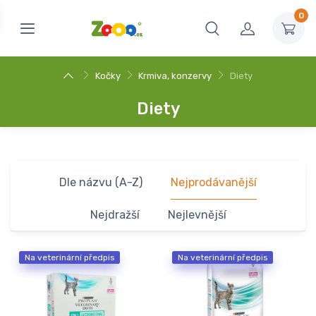
0
Kočky
Krmiva, konzervy
Diety
Diety
Dle názvu (A-Z)
Nejprodávanější
Nejdražší
Nejlevnější
Na veterinární předpis
Na veterinární předpis