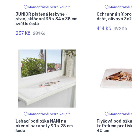
Momentálně nelze koupit
Momentálně n
JUNIOR plstěná jeskyně -
Ochranná síť pro
stan, skládací 38 x 34 x 38 cm
drát, olivová 3x
světle šedá
414 Kč
492 Kč
237 Kč
281 Kč
Momentálně nelze koupit
Momentálně n
Lehací podložka NANI na
Plyšová podložka
okenní parapety 90 x 28 cm
koťátkem protisk
šedá
40 cm