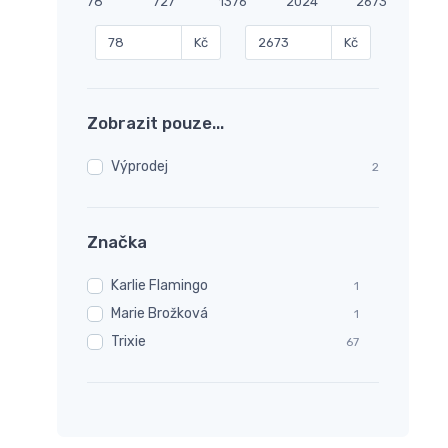
78
727
1376
2024
2673
Kč
Kč
Zobrazit pouze...
Výprodej
2
Značka
Karlie Flamingo
1
Marie Brožková
1
Trixie
67