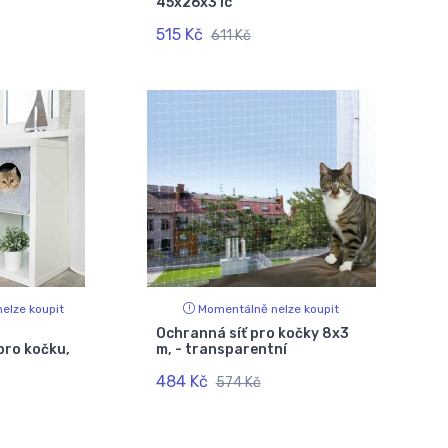
45x26x31c
515 Kč
611 Kč
elze koupit
Momentálně nelze koupit
Ochranná síť pro kočky 8x3
pro kočku,
m, - transparentní
484 Kč
574 Kč