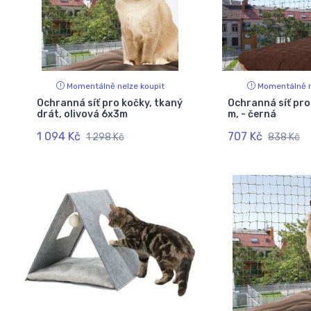
Momentálně nelze koupit
Momentálně n
Ochranná síť pro kočky, tkaný
Ochranná síť pro
drát, olivová 6x3m
m, - černá
1 094 Kč
707 Kč
1 298 Kč
838 Kč