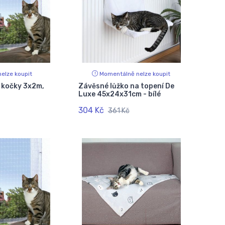
elze koupit
Momentálně nelze koupit
 kočky 3x2m,
Závěsné lůžko na topení De
Luxe 45x24x31cm - bílé
304 Kč
361 Kč