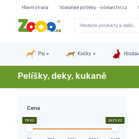
Hlavní strana
Včelařské potřeby - ivčelarství.cz
Psi
Kočky
Hlodav
Pelíšky, deky, kukaně
Cena
78 Kč
2673 Kč