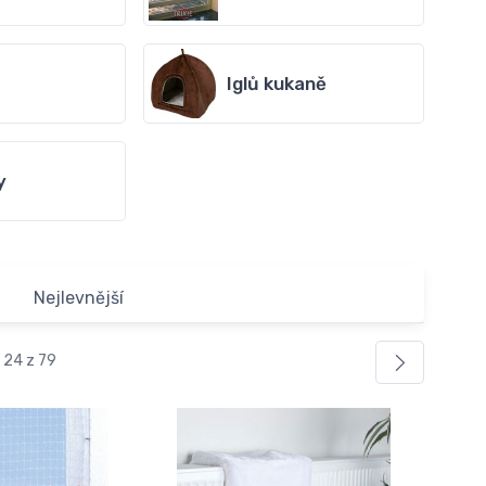
Iglů kukaně
y
Nejlevnější
 24 z 79