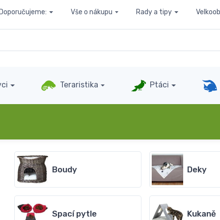
Doporučujeme:
Vše o nákupu
Rady a tipy
Velkoo
ci
Teraristika
Ptáci
Boudy
Deky
Spací pytle
Kukaně