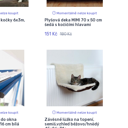
elze koupit
Momentálně nelze koupit
 kočky 6x3m,
Plyšová deka MIMI 70 x 50 cm
šedá s kočičími hlavami
151 Kč
180 Kč
elze koupit
Momentálně nelze koupit
 do okna
Závěsné lůžko na topení,
16 cm bílá
semiš.vzhled béžovo/hnědý