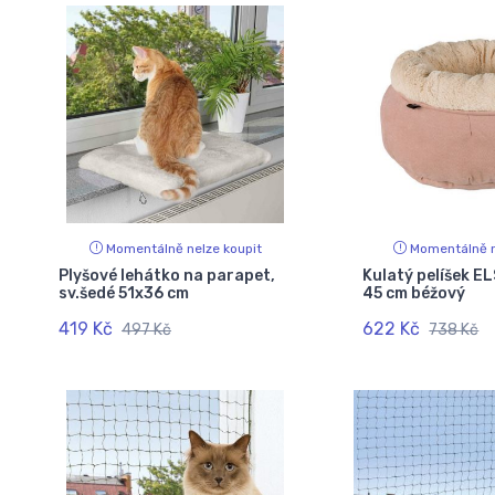
Momentálně nelze koupit
Momentálně n
Plyšové lehátko na parapet,
Kulatý pelíšek EL
sv.šedé 51x36 cm
45 cm béžový
419 Kč
622 Kč
497 Kč
738 Kč