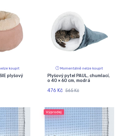
elze koupit
Momentálně nelze koupit
SIE plyšový
Plyšový pytel PAUL, chumlací,
o 40 × 60 cm, modrá
476 Kč
565 Kč
Výprodej