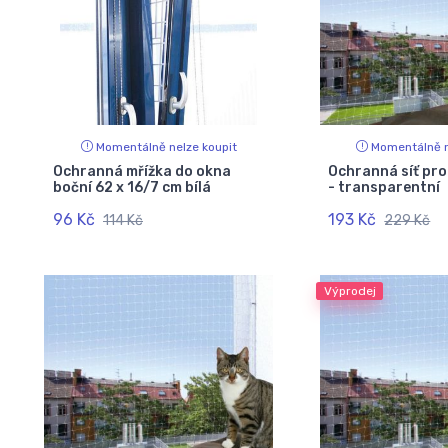
Momentálně nelze koupit
Momentálně n
Ochranná mřížka do okna
Ochranná síť pro
boční 62 x 16/7 cm bílá
- transparentní
96 Kč
193 Kč
114 Kč
229 Kč
Výprodej