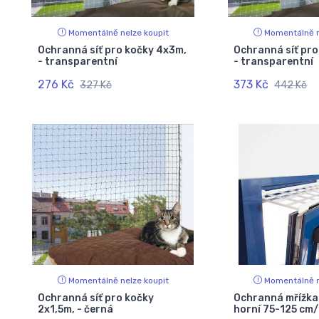
Momentálně nelze koupit
Momentálně n
Ochranná síť pro kočky 4x3m,
Ochranná síť pro
- transparentní
- transparentní
276 Kč
373 Kč
327 Kč
442 Kč
Momentálně nelze koupit
Momentálně n
Ochranná síť pro kočky
Ochranná mřížka
2x1,5m, - černá
horní 75-125 cm/