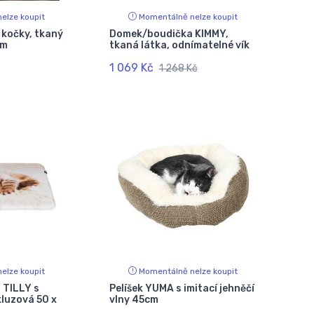
elze koupit
Momentálně nelze koupit
 kočky, tkaný
Domek/boudička KIMMY,
2m
tkaná látka, odnímatelné vík
1 069 Kč
1 268 Kč
elze koupit
Momentálně nelze koupit
 TILLY s
Pelíšek YUMA s imitací jehněčí
luzová 50 x
vlny 45cm