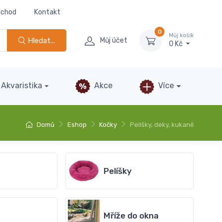
bchod
Kontakt
0
Můj košík
Hledat...
Můj účet
0 Kč
Akvaristika
Akce
Více
Domů
Eshop
Kočky
Pelíšky, deky, kukaně
Pelíšky
Mříže do okna