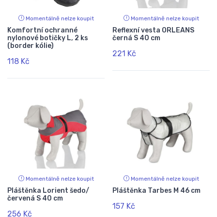
Momentálně nelze koupit
Momentálně nelze koupit
Komfortní ochranné
Reflexní vesta ORLEANS
nylonové botičky L, 2 ks
černá S 40 cm
(border kólie)
221 Kč
118 Kč
Momentálně nelze koupit
Momentálně nelze koupit
Pláštěnka Lorient šedo/
Pláštěnka Tarbes M 46 cm
červená S 40 cm
157 Kč
256 Kč