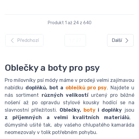
Produkt 1 až 24 z 640
Předchozí
1 / 27
Další
Oblečky a boty pro psy
Pro milovníky psí módy máme v prodeji velmi zajímavou
nabídku
doplňků, bot a
oblečků pro psy
. Najdete u
nás sortiment
různých velikostí
určený pro běžné
nošení až po opravdu stylové kousky hodící se na
slavnostní příležitosti.
Oblečky,
boty
i doplňky
jsou
z příjemných a velmi kvalitních materiálů
,
důmyslně ušité tak, aby vašeho chlupatého kamaráda
neomezovaly v tolik potřebném pohybu.