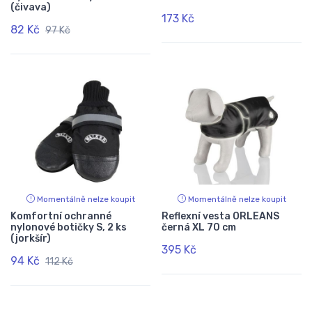
(čivava)
173 Kč
82 Kč
97 Kč
Momentálně nelze koupit
Momentálně nelze koupit
Komfortní ochranné
Reflexní vesta ORLEANS
nylonové botičky S, 2 ks
černá XL 70 cm
(jorkšír)
395 Kč
94 Kč
112 Kč