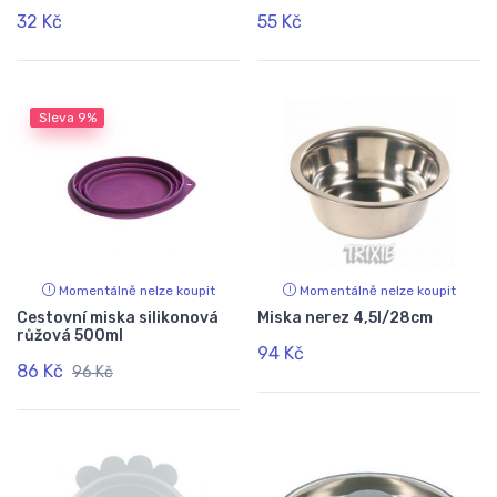
32 Kč
55 Kč
Sleva
9%
Momentálně nelze koupit
Momentálně nelze koupit
Cestovní miska silikonová
Miska nerez 4,5l/28cm
růžová 500ml
94 Kč
86 Kč
96 Kč