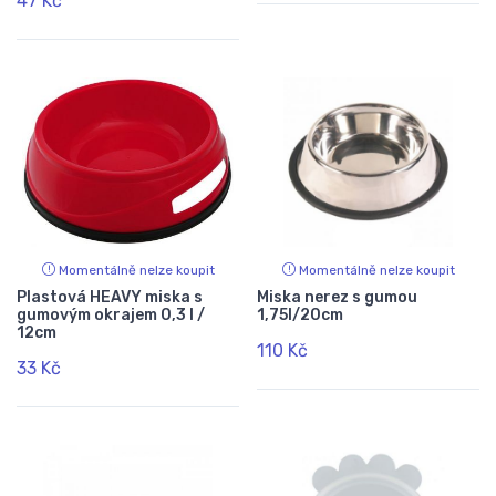
47 Kč
Momentálně nelze koupit
Momentálně nelze koupit
Plastová HEAVY miska s
Miska nerez s gumou
gumovým okrajem 0,3 l /
1,75l/20cm
12cm
110 Kč
33 Kč