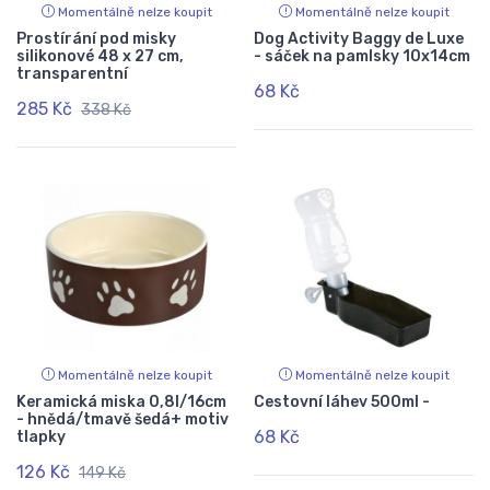
Momentálně nelze koupit
Momentálně nelze koupit
Prostírání pod misky
Dog Activity Baggy de Luxe
silikonové 48 x 27 cm,
- sáček na pamlsky 10x14cm
transparentní
68 Kč
285 Kč
338 Kč
Momentálně nelze koupit
Momentálně nelze koupit
Keramická miska 0,8l/16cm
Cestovní láhev 500ml -
- hnědá/tmavě šedá+ motiv
68 Kč
tlapky
126 Kč
149 Kč