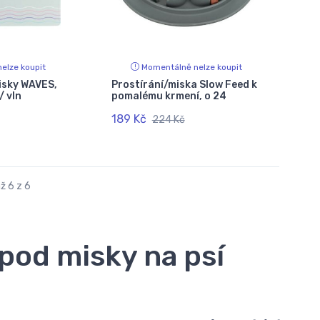
elze koupit
Momentálně nelze koupit
isky WAVES,
Prostírání/miska Slow Feed k
/ vln
pomalému krmení, o 24
189 Kč
224 Kč
ž 6 z 6
 pod misky na psí