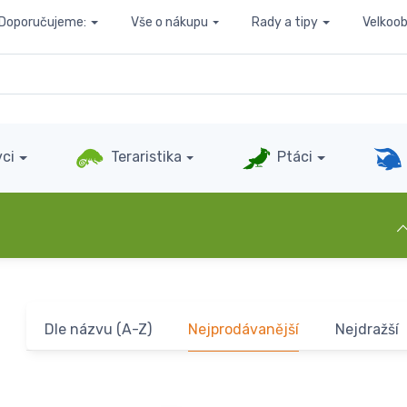
Doporučujeme:
Vše o nákupu
Rady a tipy
Velkoo
ci
Teraristika
Ptáci
Dle názvu (A-Z)
Nejprodávanější
Nejdražší