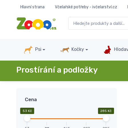
Hlavní strana
Včelařské potřeby - ivčelarství.cz
Psi
Kočky
Hlodav
Prostírání a podložky
Cena
53 Kč
285 Kč