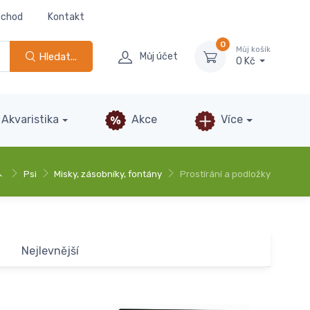
bchod
Kontakt
0
Můj košík
Hledat...
Můj účet
0 Kč
Akvaristika
Akce
Více
Psi
Misky, zásobníky, fontány
Prostírání a podložky
Nejlevnější