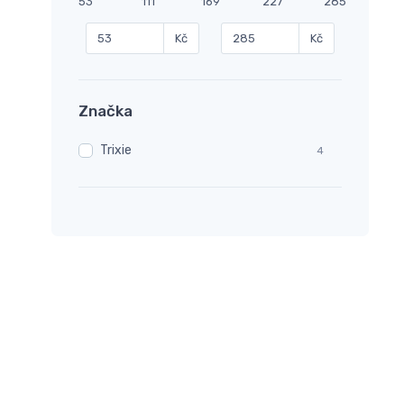
53
111
169
227
285
Kč
Kč
Značka
Trixie
4