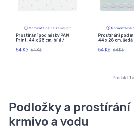
Momentálně nelze koupit
Momentálně n
Prostírání pod misky PAW
Prostírání pod m
Print, 44 x 28 cm, bílá /
44 x 28 cm, šedá 
54 Kč
54 Kč
64 Kč
64 Kč
Produkt 1 a
Podložky a prostírání
krmivo a vodu