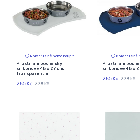
Momentálně nelze koupit
Momentálně n
Prostírání pod misky
Prostírání pod m
silikonové 48 x 27 cm,
silikonové 48 x 
transparentní
285 Kč
338 Kč
285 Kč
338 Kč