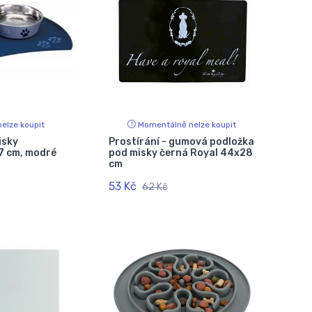
elze koupit
Momentálně nelze koupit
isky
Prostírání - gumová podložka
27 cm, modré
pod misky černá Royal 44x28
cm
53 Kč
62 Kč