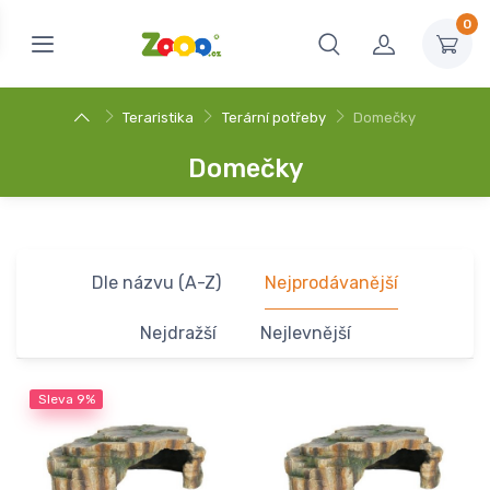
0
Teraristika
Terární potřeby
Domečky
Domečky
Dle názvu (A-Z)
Nejprodávanější
Nejdražší
Nejlevnější
Sleva
9%