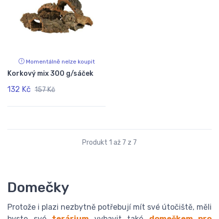
Momentálně nelze koupit
Korkový mix 300 g/sáček
132 Kč
157 Kč
Produkt 1 až 7 z 7
Domečky
Protože i plazi nezbytně potřebují mít své útočiště, měli
byste své
terárium
vybavit také
domečkem pro