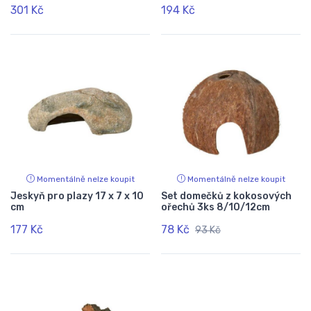
301 Kč
194 Kč
Momentálně nelze koupit
Momentálně nelze koupit
Jeskyň pro plazy 17 x 7 x 10
Set domečků z kokosových
cm
ořechů 3ks 8/10/12cm
177 Kč
78 Kč
93 Kč