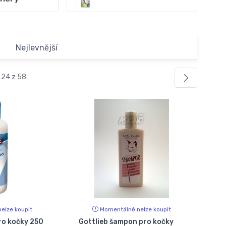
Nejlevnější
 24 z 58
elze koupit
Momentálně nelze koupit
ro kočky 250
Gottlieb šampon pro kočky