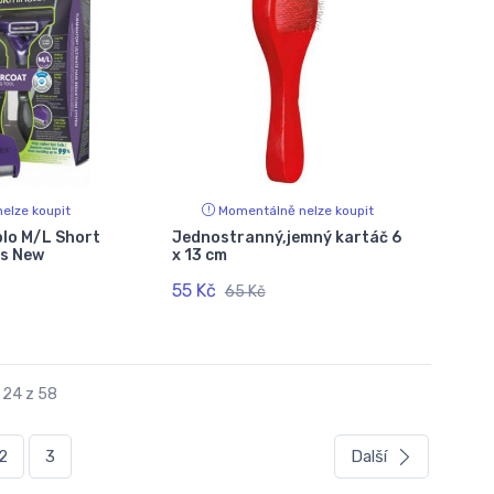
elze koupit
Momentálně nelze koupit
lo M/L Short
Jednostranný,jemný kartáč 6
ks New
x 13 cm
55 Kč
65 Kč
 24 z 58
ent)
2
3
Další