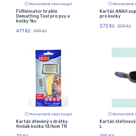
Momentálně nelze koupit
Momentálně n
FURminator hrablo
Kartáč ANAH sup
Dematting Tool pro psy a
pro kočky
kočky 1ks
273 Kč
309 Kč
471 Kč
499 Kč
Momentálně nelze koupit
Momentálně n
Kartáč dřevěný s drátky
Kartáč štětinový
finišák kočka 13/6cm TR
L