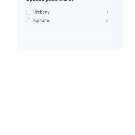
Hřebeny
1
Kartáče
2