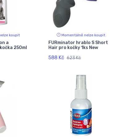
elze koupit
Momentálně nelze koupit
on a
FURminator hrablo S Short
 kočka 250ml
Hair pro kočky 1ks New
588 Kč
623 Kč