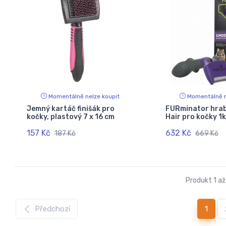
Momentálně nelze koupit
Momentálně n
Jemný kartáč finišák pro
FURminator hrab
kočky, plastový 7 x 16 cm
Hair pro kočky 1
157 Kč
632 Kč
187 Kč
669 Kč
Produkt 1 až
(curr
Předchozí
1