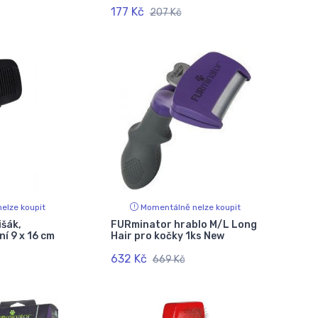
177 Kč
207 Kč
elze koupit
Momentálně nelze koupit
išák,
FURminator hrablo M/L Long
í 9 x 16 cm
Hair pro kočky 1ks New
632 Kč
669 Kč