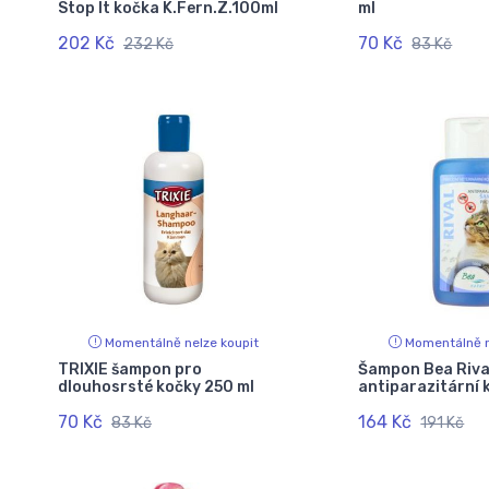
Stop It kočka K.Fern.Z.100ml
ml
202 Kč
70 Kč
232 Kč
83 Kč
Momentálně nelze koupit
Momentálně n
TRIXIE šampon pro
Šampon Bea Riva
dlouhosrsté kočky 250 ml
antiparazitární
70 Kč
164 Kč
83 Kč
191 Kč