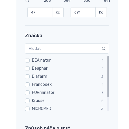
47
208
369
530
691
Kč
Kč
Značka
BEA natur
1
Beaphar
1
Diafarm
2
Francodex
1
FURminator
6
Kruuse
2
MICROMED
3
Trixie
14
VIRBAC
1
Způsob péče o srst