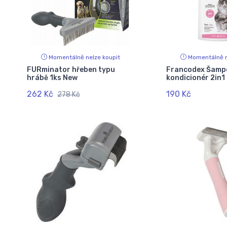
Momentálně nelze koupit
Momentálně n
FURminator hřeben typu
Francodex Šamp
hrábě 1ks New
kondicionér 2in1
262 Kč
190 Kč
278 Kč