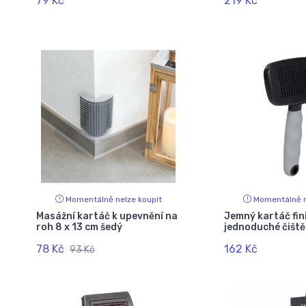
79 Kč
219 Kč
Momentálně nelze koupit
Momentálně n
Masážní kartáč k upevnění na
Jemný kartáč fin
roh 8 x 13 cm šedý
jednoduché čištěn
78 Kč
162 Kč
93 Kč