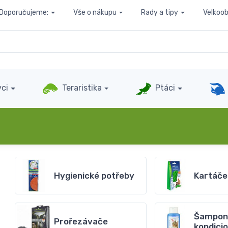
Doporučujeme:
Vše o nákupu
Rady a tipy
Velkoo
ci
Teraristika
Ptáci
Hygienické potřeby
Kartáče
Šampon
Prořezávače
kondici