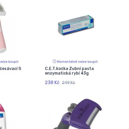
elze koupit
Momentálně nelze koupit
česávací S
C.E.T.kočka Zubní pasta
enzymatická rybí 43g
238 Kč
249 Kč