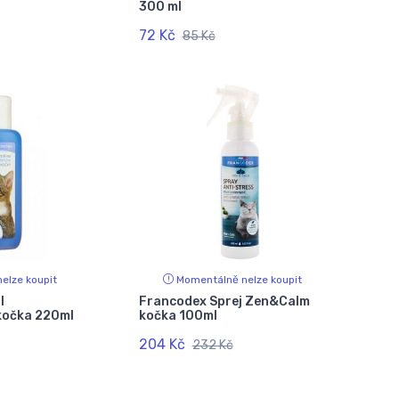
300 ml
72 Kč
85 Kč
elze koupit
Momentálně nelze koupit
l
Francodex Sprej Zen&Calm
 kočka 220ml
kočka 100ml
204 Kč
232 Kč