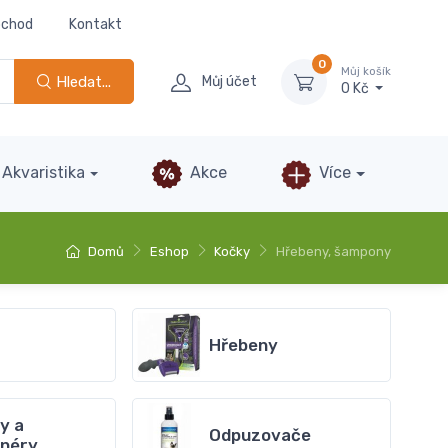
bchod
Kontakt
0
Můj košík
Hledat...
Můj účet
0 Kč
Akvaristika
Akce
Více
Domů
Eshop
Kočky
Hřebeny, šampony
Hřebeny
y a
Odpuzovače
onéry