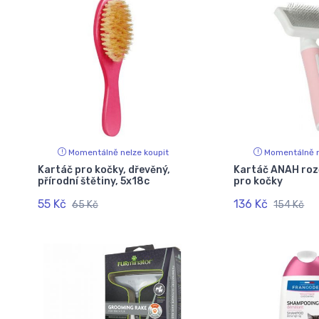
Momentálně nelze koupit
Momentálně n
Kartáč pro kočky, dřevěný,
Kartáč ANAH roz
přírodní štětiny, 5x18c
pro kočky
55 Kč
136 Kč
65 Kč
154 Kč