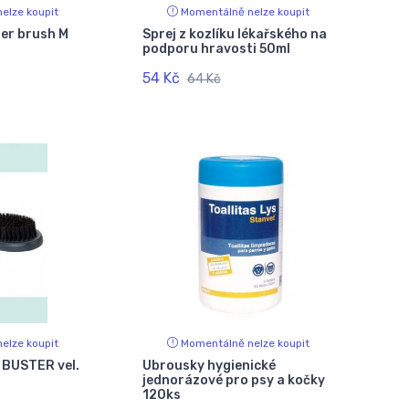
elze koupit
Momentálně nelze koupit
er brush M
Sprej z kozlíku lékařského na
podporu hravosti 50ml
54 Kč
64 Kč
elze koupit
Momentálně nelze koupit
 BUSTER vel.
Ubrousky hygienické
jednorázové pro psy a kočky
120ks