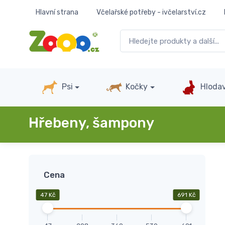
Hlavní strana
Včelařské potřeby - ivčelarství.cz
Psi
Kočky
Hlodav
Hřebeny, šampony
Cena
47 Kč
691 Kč