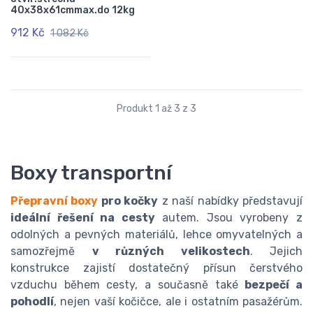
40x38x61cmmax.do 12kg
912 Kč
1 082 Kč
Produkt 1 až 3 z 3
Boxy transportní
Přepravní boxy
pro kočky
z naší nabídky představují
ideální řešení na cesty
autem. Jsou vyrobeny z
odolných a pevných materiálů, lehce omyvatelných a
samozřejmě
v různých velikostech
. Jejich
konstrukce zajistí dostatečný přísun čerstvého
vzduchu během cesty, a současně také
bezpečí a
pohodlí
, nejen vaší kočičce, ale i ostatním pasažérům.