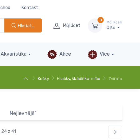
bchod
Kontakt
0
Můj košík
Hledat...
Můj účet
0 Kč
Akvaristika
Akce
Více
Kočky
Hračky, škádlítka, míče
Zvířata
Nejlevnější
 24 z 41