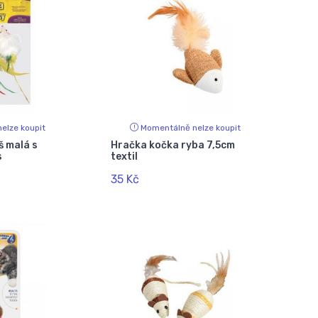
elze koupit
Momentálně nelze koupit
š malá s
Hračka kočka ryba 7,5cm
s
textil
35 Kč