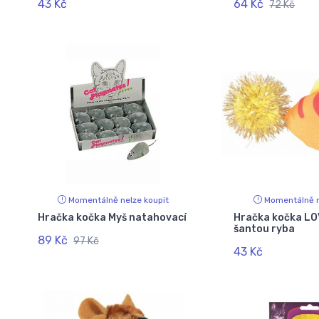
43 Kč
64 Kč
72 Kč
Momentálně nelze koupit
Momentálně n
Hračka kočka Myš natahovací
Hračka kočka LO
šantou ryba
89 Kč
97 Kč
43 Kč