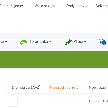
Doporučujeme:
Vše o nákupu
Rady a tipy
Velkoo
ci
Teraristika
Ptáci
Dle názvu (A-Z)
Nejprodávanější
Nejdražší
Produkt 1 až