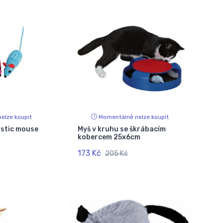
elze koupit
Momentálně nelze koupit
astic mouse
Myš v kruhu se škrábacím
kobercem 25x6cm
173 Kč
205 Kč