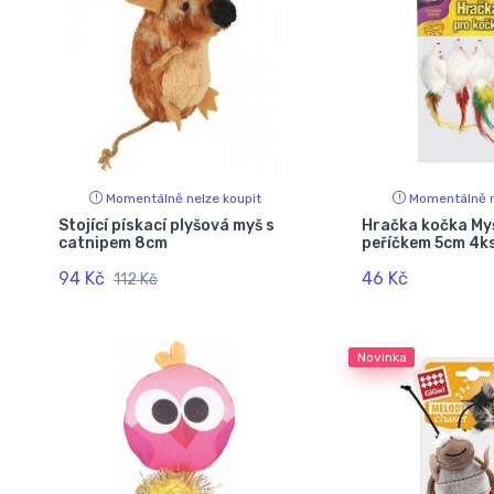
Momentálně nelze koupit
Momentálně n
Stojící pískací plyšová myš s
Hračka kočka My
catnipem 8cm
peříčkem 5cm 4k
94 Kč
46 Kč
112 Kč
Novinka