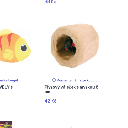
38 Kč
elze koupit
Momentálně nelze koupit
VELY s
Plyšový váleček s myškou 8
cm
42 Kč