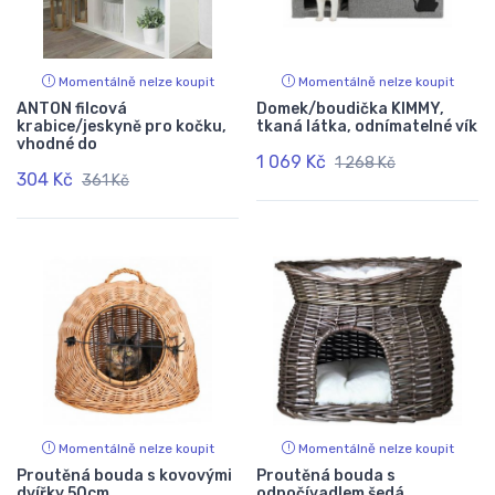
Momentálně nelze koupit
Momentálně nelze koupit
ANTON filcová
Domek/boudička KIMMY,
krabice/jeskyně pro kočku,
tkaná látka, odnímatelné vík
vhodné do
1 069 Kč
1 268 Kč
304 Kč
361 Kč
Momentálně nelze koupit
Momentálně nelze koupit
Proutěná bouda s kovovými
Proutěná bouda s
dvířky 50cm
odpočívadlem šedá