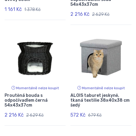
54x43x37cm
1 161 Kč
1 378 Kč
2 216 Kč
2 629 Kč
Momentálně nelze koupit
Momentálně nelze koupit
Proutěná bouda s
ALOIS taburet jeskyně,
odpočívadlem černá
tkaná textilie 38x40x38 cm
54x43x37cm
šedý
2 216 Kč
572 Kč
2 629 Kč
679 Kč