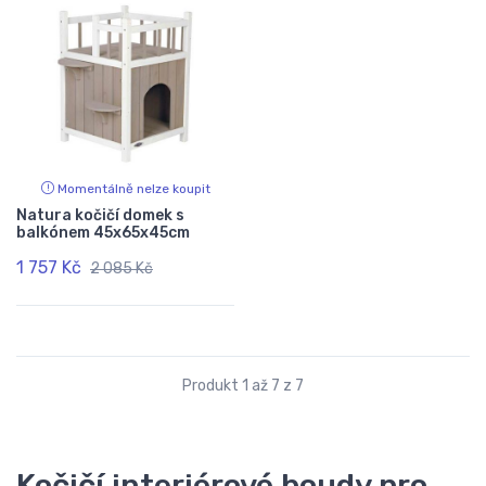
Momentálně nelze koupit
Natura kočičí domek s
balkónem 45x65x45cm
1 757 Kč
2 085 Kč
Produkt 1 až 7 z 7
Kočičí interiérové boudy pro