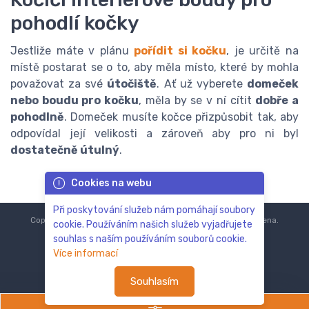
pohodlí kočky
Jestliže máte v plánu
pořídit si kočku
, je určitě na
místě postarat se o to, aby měla místo, které by mohla
považovat za své
útočiště
. Ať už vyberete
domeček
nebo boudu pro kočku
, měla by se v ní cítit
dobře a
pohodlně
. Domeček musíte kočce přizpůsobit tak, aby
odpovídal její velikosti a zároveň aby pro ni byl
dostatečně útulný
.
Cookies na webu
Při poskytování služeb nám pomáhají soubory
Copyright © 2018-2024
ZoOo.cz®
Všechna práva vyhrazena.
cookie. Používáním našich služeb vyjadřujete
souhlas s naším používáním souborů cookie.
Více informací
Souhlasím