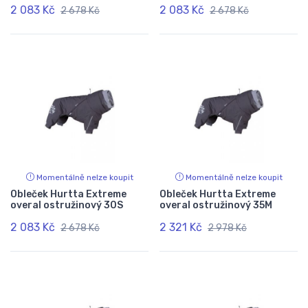
2 083 Kč
2 083 Kč
2 678 Kč
2 678 Kč
Momentálně nelze koupit
Momentálně nelze koupit
Obleček Hurtta Extreme
Obleček Hurtta Extreme
overal ostružinový 30S
overal ostružinový 35M
2 083 Kč
2 321 Kč
2 678 Kč
2 978 Kč