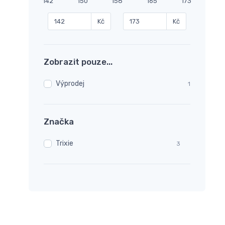
142
150
158
165
173
Kč
Kč
Zobrazit pouze...
Výprodej
1
Značka
Trixie
3