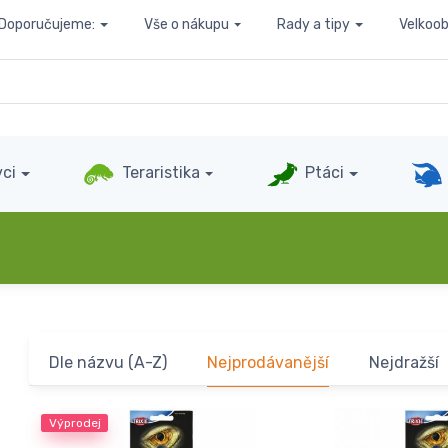
Doporučujeme:
Vše o nákupu
Rady a tipy
Velkoo
ci
Teraristika
Ptáci
Dle názvu (A-Z)
Nejprodávanější
Nejdražší
Výprodej