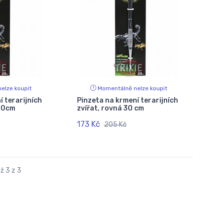
elze koupit
Momentálně nelze koupit
í terarijních
Pinzeta na krmení terarijních
 30cm
zvířat, rovná 30 cm
173 Kč
205 Kč
ž 3 z 3