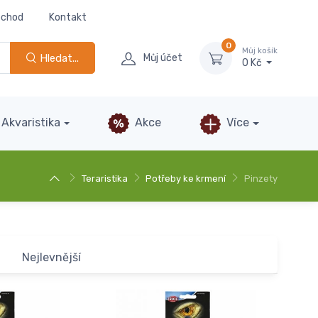
bchod
Kontakt
0
Můj košík
Hledat...
Můj účet
0 Kč
Akvaristika
Akce
Více
Teraristika
Potřeby ke krmení
Pinzety
Nejlevnější