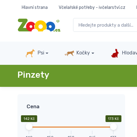
Hlavní strana
Včelařské potřeby - ivčelarství.cz
Psi
Kočky
Hlodav
Pinzety
Cena
142 Kč
173 Kč