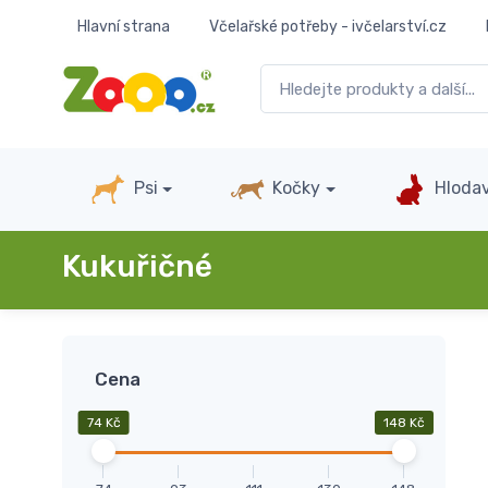
Hlavní strana
Včelařské potřeby - ivčelarství.cz
Psi
Kočky
Hlodav
Kukuřičné
Cena
74 Kč
148 Kč