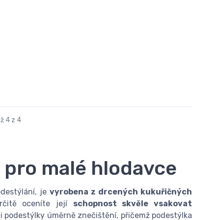
ž 4 z 4
 pro malé hlodavce
destýlání, je
vyrobena z drcených kukuřičných
rčitě oceníte její
schopnost skvěle vsakovat
i podestýlky úměrně znečištění, přičemž podestýlka