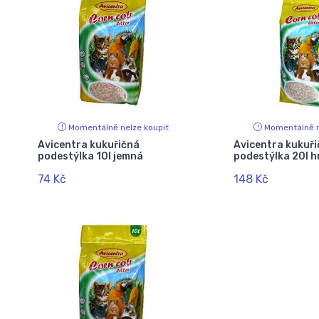
Momentálně nelze koupit
Momentálně n
Avicentra kukuřičná
Avicentra kukuř
podestýlka 10l jemná
podestýlka 20l 
74 Kč
148 Kč