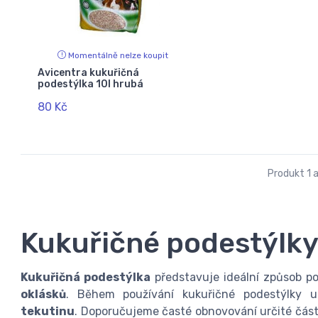
Momentálně nelze koupit
Avicentra kukuřičná
podestýlka 10l hrubá
80 Kč
Produkt 1 a
Kukuřičné podestýlky
Kukuřičná podestýlka
představuje ideální způsob po
oklásků
. Během používání kukuřičné podestýlky u
tekutinu
. Doporučujeme časté obnovování určité část