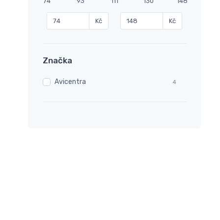
74
93
111
130
148
Kč
Kč
Značka
Avicentra
4