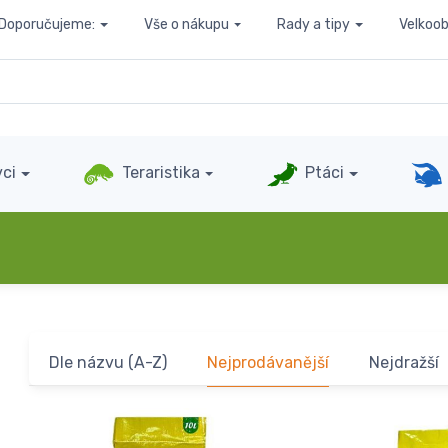
Doporučujeme:
Vše o nákupu
Rady a tipy
Velkoo
ci
Teraristika
Ptáci
Dle názvu (A-Z)
Nejprodávanější
Nejdražší