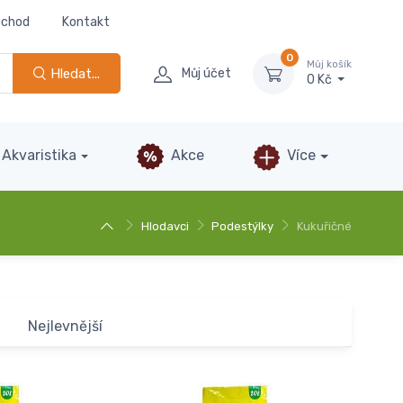
bchod
Kontakt
0
Můj košík
Hledat...
Můj účet
0 Kč
Akvaristika
Akce
Více
Hlodavci
Podestýlky
Kukuřičné
Nejlevnější