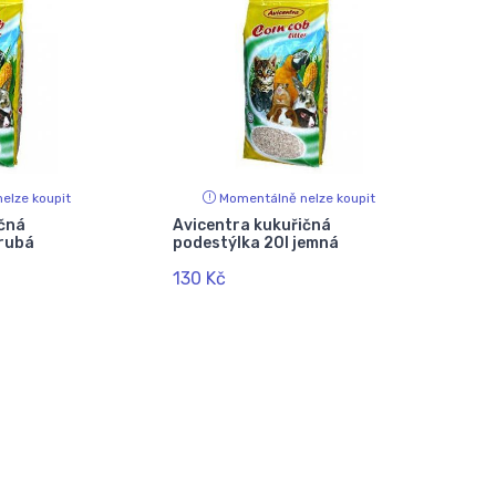
elze koupit
Momentálně nelze koupit
ičná
Avicentra kukuřičná
hrubá
podestýlka 20l jemná
130 Kč