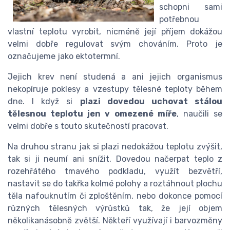
schopni sami
potřebnou
vlastní teplotu vyrobit, nicméně její příjem dokážou
velmi dobře regulovat svým chováním. Proto je
označujeme jako ektotermní.
Jejich krev není studená a ani jejich organismus
nekopíruje poklesy a vzestupy tělesné teploty během
dne. I když si
plazi dovedou uchovat stálou
tělesnou teplotu jen v omezené míře
, naučili se
velmi dobře s touto skutečností pracovat.
Na druhou stranu jak si plazi nedokážou teplotu zvýšit,
tak si ji neumí ani snížit. Dovedou načerpat teplo z
rozehřátého tmavého podkladu, využít bezvětří,
nastavit se do takřka kolmé polohy a roztáhnout plochu
těla nafouknutím či zploštěním, nebo dokonce pomocí
různých tělesných výrůstků tak, že její objem
několikanásobně zvětší. Někteří využívají i barvozměny