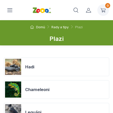
0
Domů
Rady a tipy
Plazi
Plazi
Hadi
Chameleoni
Leguáni