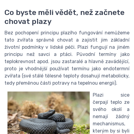
Co byste měli vědět, než začnete
chovat plazy
Bez pochopení principu plazího fungování nemůžeme
tato zvířata správně chovat a zajistit jim základní
životní podmínky v lidské péči. Plazi fungují na jiném
principu než savci a ptáci. Původní termíny jako
teplokrevnost apod. jsou zastaralé a hlavně zavádějící,
proto je vhodnější používat termínu jako endotermní
zvířata (své stálé tělesné teploty dosahují metabolicky,
tedy přeměnou části potravy na tepelnou energii).
Plazi sice
čerpají teplo ze
svého okolí a
nemají žádný
mechanismus,
kterým by si byli