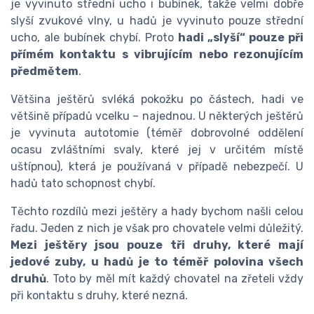
je vyvinuto střední ucho i bubínek, takže velmi dobře
slyší zvukové vlny, u hadů je vyvinuto pouze střední
ucho, ale bubínek chybí. Proto
hadi „slyší“ pouze při
přímém kontaktu s vibrujícím nebo rezonujícím
předmětem
.
Většina ještěrů svléká pokožku po částech, hadi ve
většině případů vcelku – najednou. U některých ještěrů
je vyvinuta autotomie (téměř dobrovolné oddělení
ocasu zvláštními svaly, které jej v určitém místě
uštípnou), která je používaná v případě nebezpečí. U
hadů tato schopnost chybí.
Těchto rozdílů mezi ještěry a hady bychom našli celou
řadu. Jeden z nich je však pro chovatele velmi důležitý.
Mezi ještěry jsou pouze tři druhy, které mají
jedové zuby, u hadů je to téměř polovina všech
druhů
. Toto by měl mít každý chovatel na zřeteli vždy
při kontaktu s druhy, které nezná.