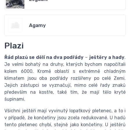
Agamy
Plazi
Řád plazů se dělí na dva podřády
–
ještěry a hady
.
Je velmi bohatý na druhy, kterých bychom napočítali
kolem 6000. Kromě oblastí s extrémně chladným
klimatem jsou oba podřády rozšířeny po celé Zemi.
Jejich zástupci se vyznačují, mimo celé řady znaků
především na kostře, také tím, že mají tělo kryté
šupinami.
Všichni ještěři mají vyvinutý lopatkový pletenec, a to i
v případě, že končetiny jsou zcela redukované. U hadů
tento pletenec chybí, stejně jako končetiny. U ještěrů