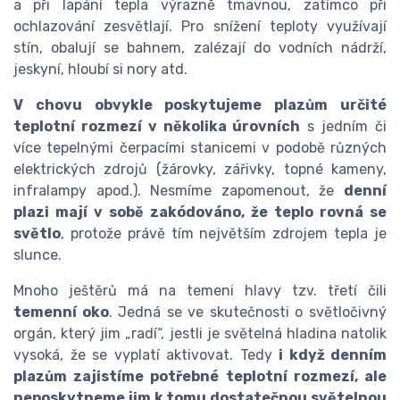
a při lapání tepla výrazně tmavnou, zatímco při
ochlazování zesvětlají. Pro snížení teploty využívají
stín, obalují se bahnem, zalézají do vodních nádrží,
jeskyní, hloubí si nory atd.
V chovu obvykle poskytujeme plazům určité
teplotní rozmezí v několika úrovních
s jedním či
více tepelnými čerpacími stanicemi v podobě různých
elektrických zdrojů (žárovky, zářivky, topné kameny,
infralampy apod.). Nesmíme zapomenout, že
denní
plazi mají v sobě zakódováno, že teplo rovná se
světlo
, protože právě tím největším zdrojem tepla je
slunce.
Mnoho ještěrů má na temeni hlavy tzv. třetí čili
temenní oko
. Jedná se ve skutečnosti o světločivný
orgán, který jim „radí“, jestli je světelná hladina natolik
vysoká, že se vyplatí aktivovat. Tedy
i když denním
plazům zajistíme potřebné teplotní rozmezí, ale
neposkytneme jim k tomu dostatečnou světelnou