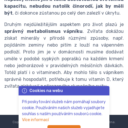
kapacitu, nebudou natolik činorodí, jak by měli
být
, či dokonce zůstanou po celý den zalezlí v úkrytu.
Druhým nejdůležitějším aspektem pro život plazů je
správný metabolismus vápníku
. Zvířata dokážou
získat minerály v přírodě různými způsoby, např.
pojídáním zeminy nebo pitím z louží na vápenném
podloží. Proto jim je v domácnosti musíme dodávat
uměle v podobě sypkých poprašků na každém krmení
nebo jednorázově v pravidelných měsíčních dávkách.
Totéž platí i o vitaminech. Aby mohlo tělo s vápníkem
správně hospodařit, potřebuje k tomu vitamin D, který
zvířata získávají z přirozeného slunečního svitu.
Cookies na webu
Při poskytování služeb nám pomáhají soubory
cookie. Používáním našich služeb vyjadřujete
souhlas s naším používáním souborů cookie.
Více informací
Copyright © 2018-2024
ZoOo.cz®
Všechna práva vyhrazena.