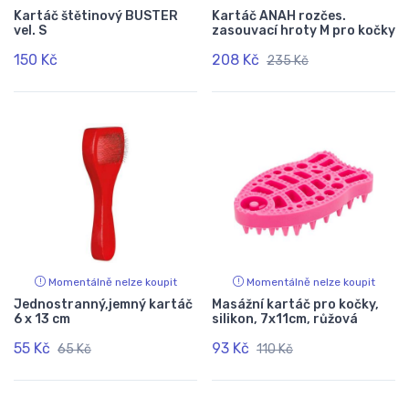
Kartáč štětinový BUSTER
Kartáč ANAH rozčes.
vel. S
zasouvací hroty M pro kočky
150 Kč
208 Kč
235 Kč
Momentálně nelze koupit
Momentálně nelze koupit
Jednostranný,jemný kartáč
Masážní kartáč pro kočky,
6 x 13 cm
silikon, 7x11cm, růžová
55 Kč
93 Kč
65 Kč
110 Kč