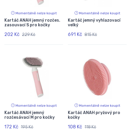
Momentálně nelze koupit
Momentálně nelze koupit
Kartáč ANAH jemný rozčes.
Kartáč jemný vyhlazovací
zasouvací S pro kočky
velký
202 Kč
691 Kč
229 Kč
815 Kč
Momentálně nelze koupit
Momentálně nelze koupit
Kartáč ANAH jemný
Kartáč ANAH pryžový pro
rozčesávací M pro kočky
kočky
172 Kč
108 Kč
195 Kč
118 Kč