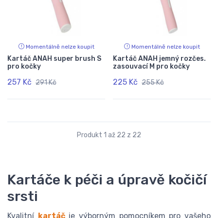
Momentálně nelze koupit
Momentálně nelze koupit
Kartáč ANAH super brush S
Kartáč ANAH jemný rozčes.
pro kočky
zasouvací M pro kočky
257 Kč
225 Kč
291 Kč
255 Kč
Produkt 1 až 22 z 22
Kartáče k péči a úpravě kočičí
srsti
Kvalitní
kartáč
je výborným pomocníkem pro vašeho