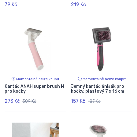
79 Kč
219 Kč
Momentálně nelze koupit
Momentálně nelze koupit
Kartáč ANAH super brush M
Jemný kartáč finišák pro
pro kočky
kočky, plastový 7 x 16 cm
273 Kč
157 Kč
309 Kč
187 Kč