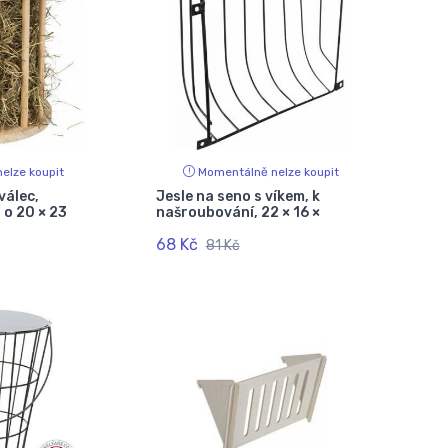
elze koupit
Momentálně nelze koupit
válec,
Jesle na seno s víkem, k
 o 20 × 23
našroubování, 22 × 16 ×
68 Kč
81 Kč