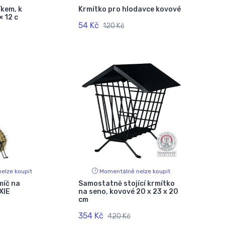
íkem, k
Krmítko pro hlodavce kovové
× 12 c
54 Kč
120 Kč
elze koupit
Momentálně nelze koupit
míč na
Samostatně stojící krmítko
XIE
na seno, kovové 20 x 23 x 20
cm
354 Kč
420 Kč