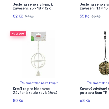
Jesle na seno s víkem, k
Jesle na seno s v
zavěšení, 25 × 18 × 12 c
zavěšení, 13 × 18 
82 Kč
55 Kč
97 Kč
65 Kč
Výprodej
Momentálně nelze koupit
Momentálně n
Krmítko pro hlodavce
Kovový závěsný 
Závěsná koule kov béžová
potravu 8cm TRI
80 Kč
68 Kč