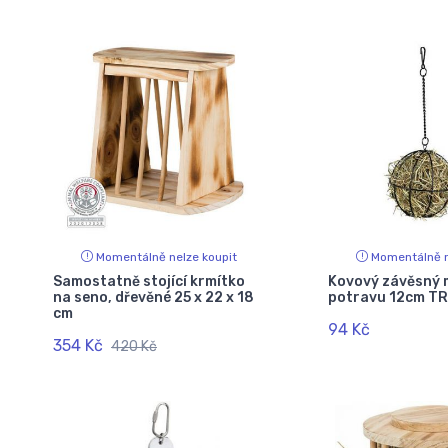
Momentálně nelze koupit
Momentálně n
Samostatně stojící krmítko
Kovový závěsný 
na seno, dřevěné 25 x 22 x 18
potravu 12cm TR
cm
94 Kč
354 Kč
420 Kč