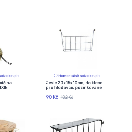
elze koupit
Momentálně nelze koupit
míč na
Jesle 20x15x10cm, do klece
IXIE
pro hlodavce, pozinkované
90 Kč
102 Kč