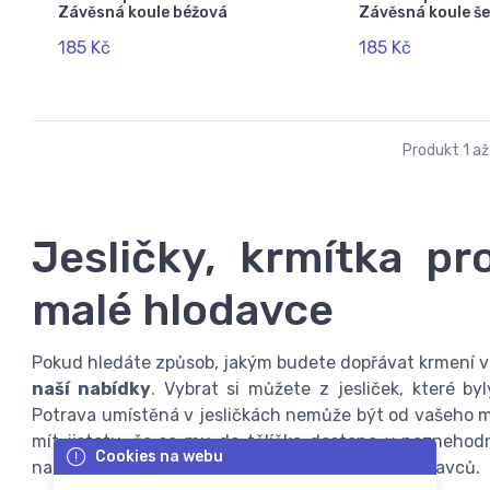
Závěsná koule béžová
Závěsná koule š
185 Kč
185 Kč
Produkt 1 až
Jesličky, krmítka pr
malé hlodavce
Pokud hledáte způsob, jakým budete dopřávat krmení 
naší nabídky
. Vybrat si můžete z jesliček, které b
Potrava umístěná v jesličkách nemůže být od vašeho mi
mít jistotu, že se mu do tělíčka dostane v nezneho
Cookies na webu
napáječky. Mrkněte i na
rady a tipy
o chovu hlodavců.