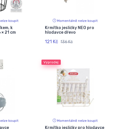
elze koupit
Momentálně nelze koupit
íkem, k
Krmítko jesličky NEO pro
6 × 21 cm
hlodavce dřevo
121 Kč
136 Kč
Výprodej
elze koupit
Momentálně nelze koupit
davce
Krmítko jesličky pro hlodavce