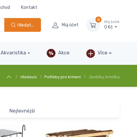
bchod
Kontakt
0
Můj košík
Hledat...
Můj účet
0 Kč
Akvaristika
Akce
Více
Hlodavci
Potřeby pro krmení
Jesličky, krmítka
Nejlevnější