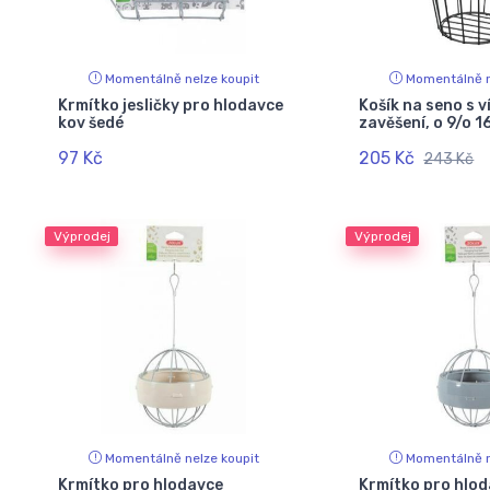
Momentálně nelze koupit
Momentálně n
Krmítko jesličky pro hlodavce
Košík na seno s v
kov šedé
zavěšení, o 9/o 1
97 Kč
205 Kč
243 Kč
Výprodej
Výprodej
Momentálně nelze koupit
Momentálně n
Krmítko pro hlodavce
Krmítko pro hlo