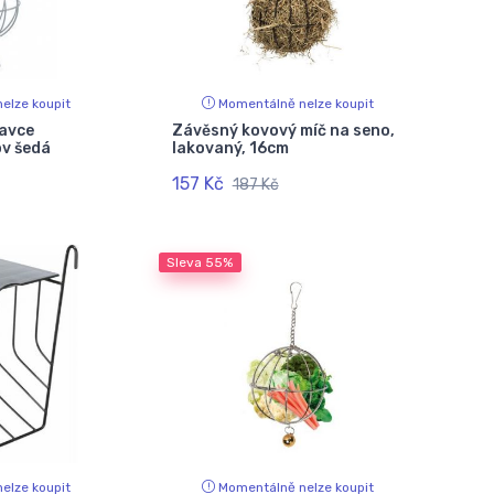
elze koupit
Momentálně nelze koupit
davce
Závěsný kovový míč na seno,
ov šedá
lakovaný, 16cm
157 Kč
187 Kč
Sleva
55%
elze koupit
Momentálně nelze koupit