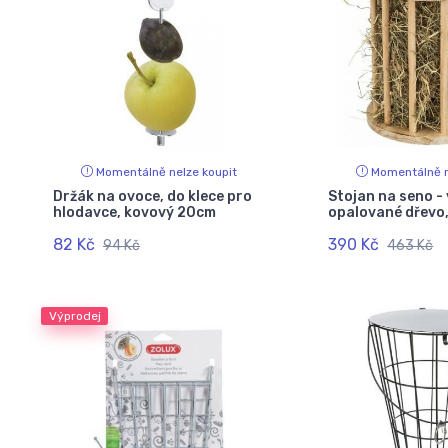
Momentálně nelze koupit
Momentálně n
Držák na ovoce, do klece pro
Stojan na seno - 
hlodavce, kovový 20cm
opalované dřevo,
82 Kč
390 Kč
94 Kč
463 Kč
Výprodej