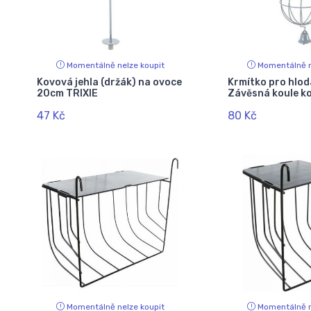
Momentálně nelze koupit
Momentálně n
Kovová jehla (držák) na ovoce
Krmítko pro hlo
20cm TRIXIE
Závěsná koule k
47 Kč
80 Kč
Momentálně nelze koupit
Momentálně n