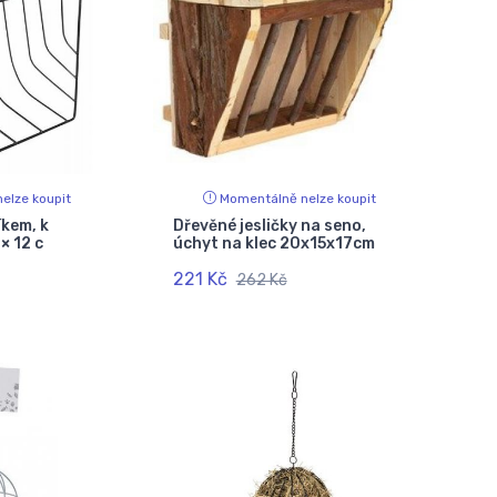
elze koupit
Momentálně nelze koupit
íkem, k
Dřevěné jesličky na seno,
× 12 c
úchyt na klec 20x15x17cm
221 Kč
262 Kč