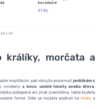
edá
kov béžové
97 Kč
 24 z 24
o králíky, morčata a
vašim mazlíčkům, pak věnujte pozornost
jesličkám z
yly vyrobeny
z kovu
,
umělé hmoty anebo dřeva
.
láčka pošlapaná ani jinak znečištěna, takže budete
dnocené formě. Dále se můžete podívat na
misky
a