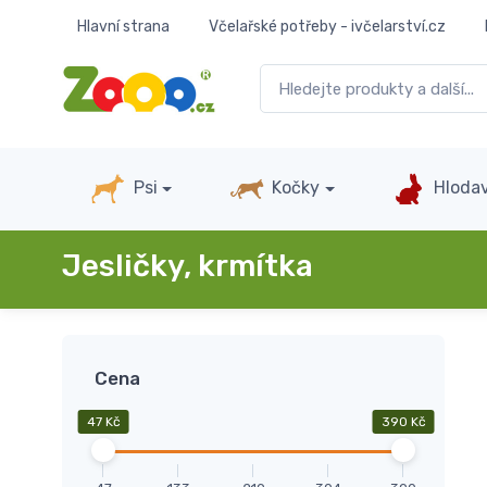
Hlavní strana
Včelařské potřeby - ivčelarství.cz
Psi
Kočky
Hlodav
Jesličky, krmítka
Cena
47 Kč
390 Kč