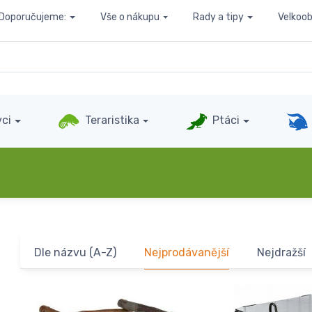
Doporučujeme:
Vše o nákupu
Rady a tipy
Velkoo
ci
Teraristika
Ptáci
Dle názvu (A-Z)
Nejprodávanější
Nejdražší