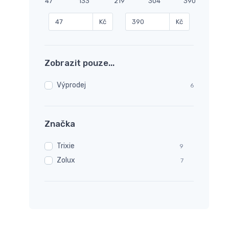
47
133
219
304
390
Kč
Kč
Zobrazit pouze...
Výprodej
6
Značka
Trixie
9
Zolux
7