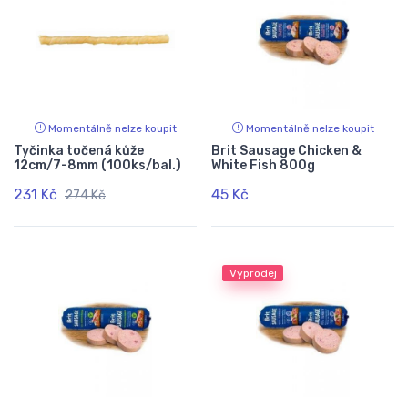
Momentálně nelze koupit
Momentálně nelze koupit
Tyčinka točená kůže
Brit Sausage Chicken &
12cm/7-8mm (100ks/bal.)
White Fish 800g
231 Kč
45 Kč
274 Kč
Výprodej