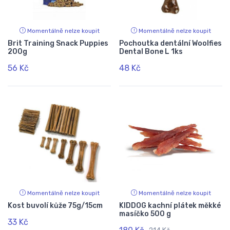
Momentálně nelze koupit
Momentálně nelze koupit
Brit Training Snack Puppies
Pochoutka dentální Woolfies
200g
Dental Bone L 1ks
56 Kč
48 Kč
Momentálně nelze koupit
Momentálně nelze koupit
Kost buvolí kůže 75g/15cm
KIDDOG kachní plátek měkké
masíčko 500 g
33 Kč