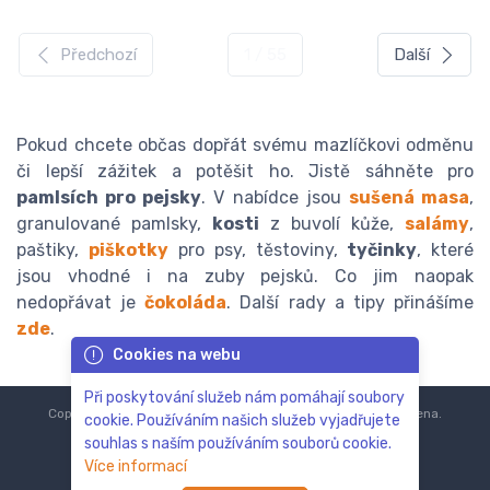
Předchozí
1 / 55
Další
Pokud chcete občas dopřát svému mazlíčkovi odměnu
či lepší zážitek a potěšit ho. Jistě sáhněte pro
pamlsích pro pejsky
. V nabídce jsou
sušená masa
,
granulované pamlsky,
kosti
z buvolí kůže,
salámy
,
paštiky,
piškotky
pro psy, těstoviny,
tyčinky
, které
jsou vhodné i na zuby pejsků. Co jim naopak
nedopřávat je
čokoláda
. Další rady a tipy přinášíme
zde
.
Cookies na webu
Při poskytování služeb nám pomáhají soubory
Copyright © 2018-2024
ZoOo.cz®
Všechna práva vyhrazena.
cookie. Používáním našich služeb vyjadřujete
souhlas s naším používáním souborů cookie.
Více informací