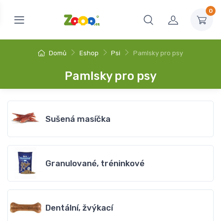
0
Domů
Eshop
Psi
Pamlsky pro psy
Pamlsky pro psy
Sušená masíčka
Granulované, tréninkové
Dentální, žvýkací