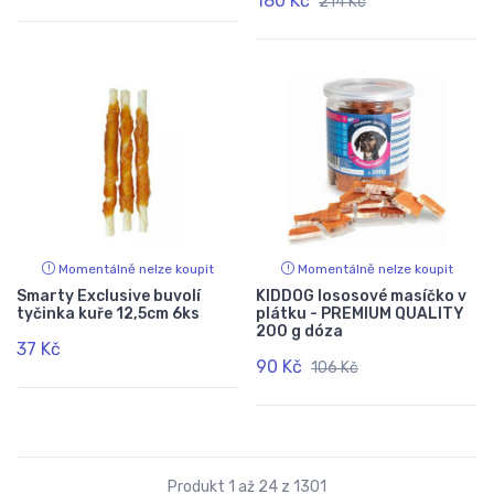
180 Kč
214 Kč
Momentálně nelze koupit
Momentálně nelze koupit
Smarty Exclusive buvolí
KIDDOG lososové masíčko v
tyčinka kuře 12,5cm 6ks
plátku - PREMIUM QUALITY
200 g dóza
37 Kč
90 Kč
106 Kč
Produkt 1 až 24 z 1301