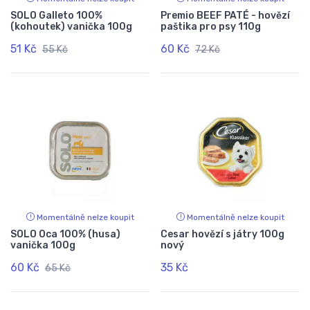
SOLO Galleto 100%
Premio BEEF PATÉ - hovězí
(kohoutek) vanička 100g
paštika pro psy 110g
51 Kč
60 Kč
55 Kč
72 Kč
Momentálně nelze koupit
Momentálně nelze koupit
SOLO Oca 100% (husa)
Cesar hovězí s játry 100g
vanička 100g
nový
60 Kč
35 Kč
65 Kč