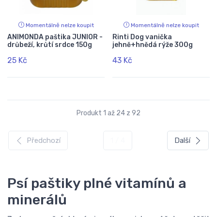
Momentálně nelze koupit
Momentálně nelze koupit
ANIMONDA paštika JUNIOR -
Rinti Dog vanička
drůbeží, krůtí srdce 150g
jehně+hnědá rýže 300g
25 Kč
43 Kč
Produkt 1 až 24 z 92
Předchozí
1 / 4
Další
Psí paštiky plné vitamínů a
minerálů