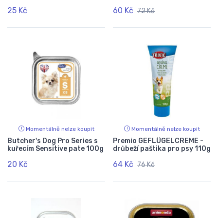
25 Kč
60 Kč
72 Kč
Momentálně nelze koupit
Momentálně nelze koupit
Butcher's Dog Pro Series s
Premio GEFLÜGELCREME -
kuřecím Sensitive pate 100g
drůbeží paštika pro psy 110g
20 Kč
64 Kč
76 Kč