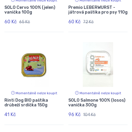
Momentálně nelze koupit
Momentálně nelze koupit
SOLO Cervo 100% (jelen)
Premio LEBERWURST -
vanička 100g
játrová paštika pro psy 110g
60 Kč
60 Kč
65 Kč
72 Kč
Momentálně nelze koupit
Momentálně nelze koupit
Rinti Dog BIO paštika
SOLO Salmone 100% (losos)
drůbeží srdíčka 150g
vanička 300g
41 Kč
96 Kč
104 Kč