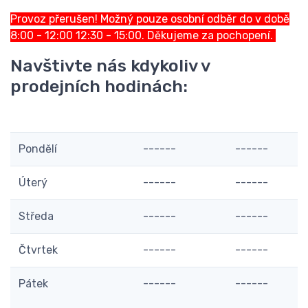
Provoz přerušen! Možný pouze osobní odběr do v době
8:00 - 12:00 12:30 - 15:00. Děkujeme za pochopení.
Navštivte nás kdykoliv v
prodejních hodinách:
Pondělí
------
------
Úterý
------
------
Středa
------
------
Čtvrtek
------
------
Pátek
------
------