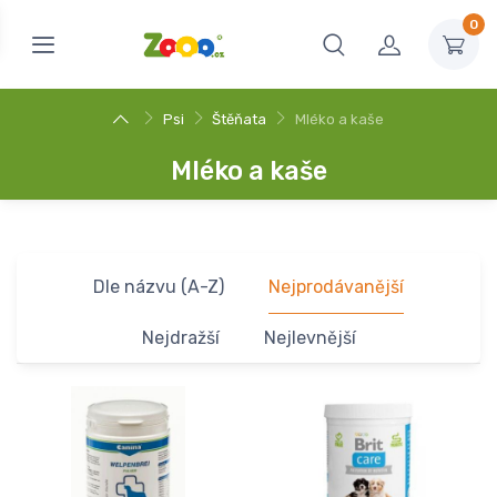
0
Psi
Štěňata
Mléko a kaše
Mléko a kaše
Dle názvu (A-Z)
Nejprodávanější
Nejdražší
Nejlevnější