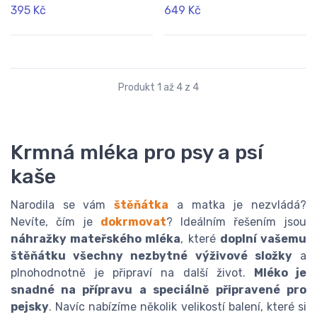
395 Kč
649 Kč
Produkt 1 až 4 z 4
Krmná mléka pro psy a psí
kaše
Narodila se vám
štěňátka
a matka je nezvládá?
Nevíte, čím je
dokrmovat
? Ideálním řešením jsou
náhražky mateřského mléka
, které
doplní vašemu
štěňátku všechny nezbytné výživové složky
a
plnohodnotně je připraví na další život.
Mléko je
snadné na přípravu a speciálně připravené pro
pejsky
. Navíc nabízíme několik velikostí balení, které si