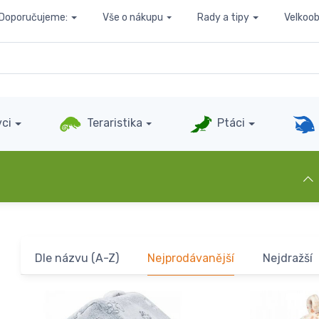
Doporučujeme:
Vše o nákupu
Rady a tipy
Velkoo
ci
Teraristika
Ptáci
Dle názvu (A-Z)
Nejprodávanější
Nejdražší