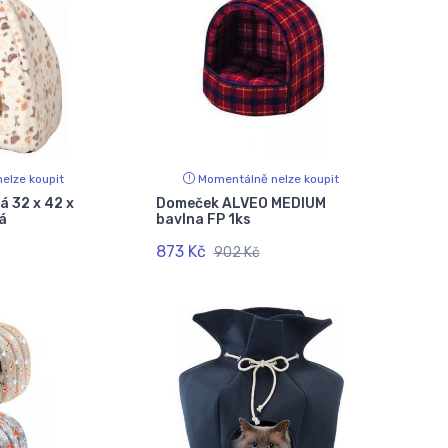
elze koupit
Momentálně nelze koupit
á 32 x 42 x
Domeček ALVEO MEDIUM
á
bavlna FP 1ks
873 Kč
902 Kč