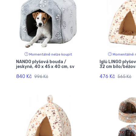
Momentálně nelze koupit
Momentálně n
NANDO plyšová bouda /
Iglů LINGO plyšov
jeskyně, 40 x 45 x 40 cm, sv
32 cm bílo/béžov
840 Kč
476 Kč
996 Kč
565 Kč