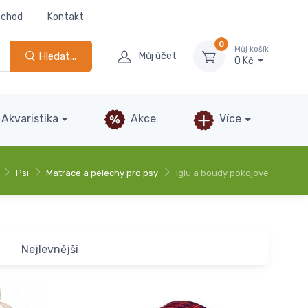
bchod
Kontakt
0
Můj košík
Hledat...
Můj účet
0 Kč
Akvaristika
Akce
Více
Psi
Matrace a pelechy pro psy
Iglu a boudy pokojové
Nejlevnější