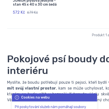
JUNIOR plyšová jeskyně -
stan 45 x 40 x 30 cm šedá
572 Kč
679 Kč
Produkt 1 a
Pokojové psí boudy do
interiéru
Myslíte, že boudu potřebují pouze ti pejsci, kteří bydl
mít svůj vlastní prostor
, kam se může uchylovat, kd
kterém se bude cítit v bezpečí. K tomuto účelu skvě
Cookies na webu
Věnujte pozornost naší nabídce, jako každý správný cho
Při poskytování služeb nám pomáhají soubory