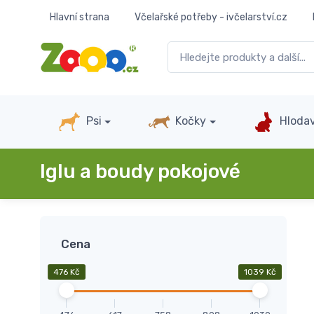
Hlavní strana
Včelařské potřeby - ivčelarství.cz
Psi
Kočky
Hlodav
Iglu a boudy pokojové
Cena
476 Kč
1039 Kč