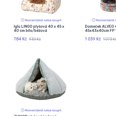
Momentálně nelze koupit
Momentálně n
Iglů LINGO plyšová 40 x 45 x
Domeček ALVEO 
40 cm bílo/béžová
45x43x40cm FP 
784 Kč
1 039 Kč
930 Kč
1 073 K
Momentálně nelze koupit