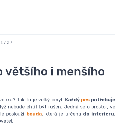
ž 7 z 7
 většího i menšího
í venku? Tak to je velký omyl.
Každý
pes
potřebuje
yž nebude chtít být rušen. Jedná se o prostor, ve
le poslouží
bouda
, která je určena
do interiéru
.
vatel.