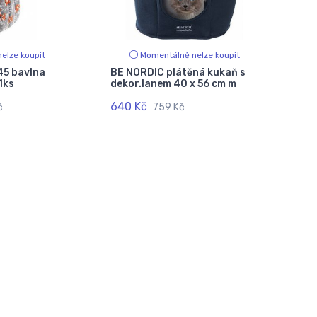
elze koupit
Momentálně nelze koupit
45 bavlna
BE NORDIC plátěná kukaň s
1ks
dekor.lanem 40 x 56 cm m
640 Kč
č
759 Kč