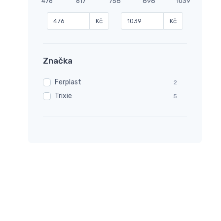
476
617
758
898
1039
Kč
Kč
Značka
Ferplast
2
Trixie
5