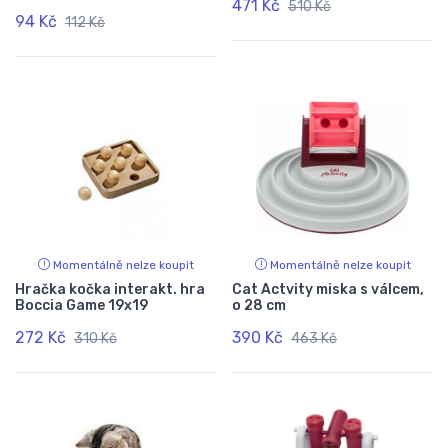
471 Kč
510 Kč
94 Kč
112 Kč
Momentálně nelze koupit
Momentálně nelze koupit
Hračka kočka interakt. hra
Cat Actvity miska s válcem,
Boccia Game 19x19
o 28 cm
272 Kč
390 Kč
310 Kč
463 Kč