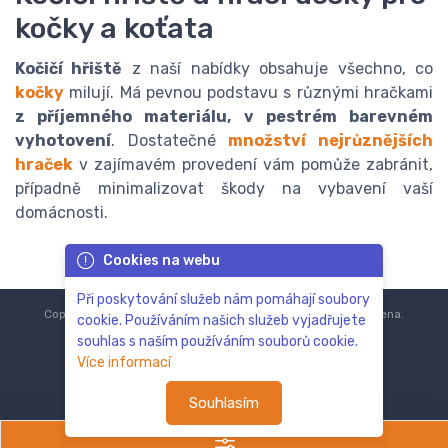
kočky a koťata
Kočičí hřiště
z naší nabídky obsahuje všechno, co
kočky
milují. Má pevnou podstavu s různými hračkami
z příjemného materiálu, v pestrém barevném
vyhotovení
. Dostatečné
množství nejrůznějších
hraček
v zajímavém provedení vám pomůže zabránit,
případně minimalizovat škody na vybavení vaší
domácnosti.
Cookies na webu
Při poskytování služeb nám pomáhají soubory
Copyright © 2018-2024
ZoOo.cz®
Všechna práva vyhrazena.
cookie. Používáním našich služeb vyjadřujete
souhlas s naším používáním souborů cookie.
Více informací
Souhlasím