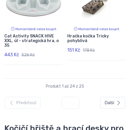
Momentálně nelze koupit
Momentálně nelze koupit
Cat Activity SNACK HIVE
Hračka kočka Tricky
XXL, úl - strategická hra, o
pohyblivá
35
151 Kč
178 Kč
443 Kč
526 Kč
Produkt 1 až 24 z 25
Předchozí
1 / 2
Další
Kočičí hřiště a hrací desky pro