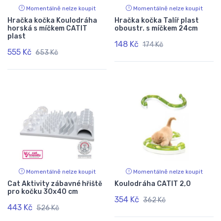
Momentálně nelze koupit
Momentálně nelze koupit
Hračka kočka Koulodráha
Hračka kočka Talíř plast
horská s míčkem CATIT
oboustr. s míčkem 24cm
plast
148 Kč
174 Kč
555 Kč
653 Kč
Momentálně nelze koupit
Momentálně nelze koupit
Cat Aktivity zábavné hřiště
Koulodráha CATIT 2,0
pro kočku 30x40 cm
354 Kč
362 Kč
443 Kč
526 Kč