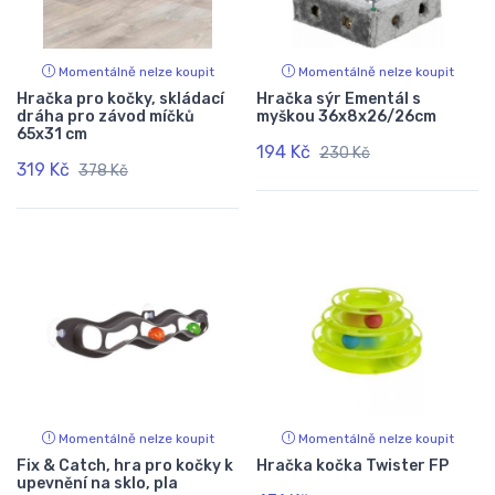
Momentálně nelze koupit
Momentálně nelze koupit
Hračka pro kočky, skládací
Hračka sýr Ementál s
dráha pro závod míčků
myškou 36x8x26/26cm
65x31 cm
194 Kč
230 Kč
319 Kč
378 Kč
Momentálně nelze koupit
Momentálně nelze koupit
Fix & Catch, hra pro kočky k
Hračka kočka Twister FP
upevnění na sklo, pla