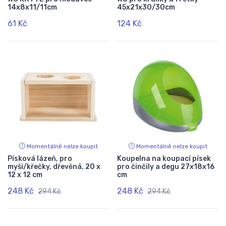
14x8x11/11cm
45x21x30/30cm
61 Kč
124 Kč
Momentálně nelze koupit
Momentálně nelze koupit
Písková lázeň, pro
Koupelna na koupací písek
myši/křečky, dřevěná, 20 x
pro činčily a degu 27x18x16
12 x 12 cm
cm
248 Kč
248 Kč
294 Kč
294 Kč