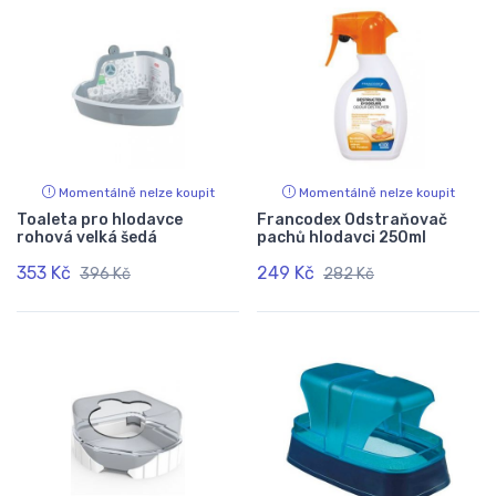
Momentálně nelze koupit
Momentálně nelze koupit
Toaleta pro hlodavce
Francodex Odstraňovač
rohová velká šedá
pachů hlodavci 250ml
353 Kč
249 Kč
396 Kč
282 Kč