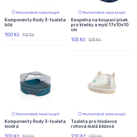
Momentálně nelze koupit
Momentálně nelze koupit
Komponenty Rody 3-toaleta
Koupelna na koupací písek
bílá
pro křečky a myši 17x10x10
cm
100 Kč
112 Kč
105 Kč
125 Kč
Momentálně nelze koupit
Momentálně nelze koupit
Komponenty Rody 3-toaleta
Toaleta pro hlodavce
modrá
rohová malá béžová
100 Kč
210 Kč
112 Kč
232 Kč