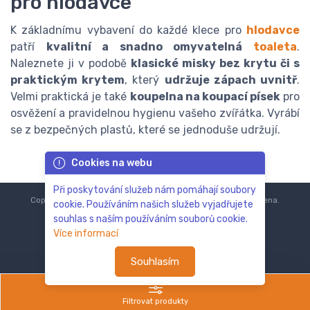
pro hlodavce
K základnímu vybavení do každé klece pro
hlodavce
patří
kvalitní a snadno omyvatelná
toaleta
.
Naleznete ji v podobě
klasické misky bez krytu či s
praktickým krytem
, který
udržuje zápach uvnitř
.
Velmi praktická je také
koupelna na koupací písek
pro
osvěžení a pravidelnou hygienu vašeho zvířátka. Vyrábí
se z bezpečných plastů, které se jednoduše udržují.
Cookies na webu
Při poskytování služeb nám pomáhají soubory
Copyright © 2018-2024
ZoOo.cz®
Všechna práva vyhrazena.
cookie. Používáním našich služeb vyjadřujete
souhlas s naším používáním souborů cookie.
Více informací
Souhlasím
Filtrovat produkty