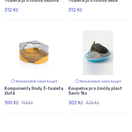
Toaleta pro činčily béžová
Toaleta pro činčily šedá
312 Kč
312 Kč
Momentálně nelze koupit
Momentálně nelze koupit
Komponenty Rody 3-toaleta
Koupelna pro činčily plast
žlutá
Savic 1ks
100 Kč
302 Kč
112 Kč
325 Kč