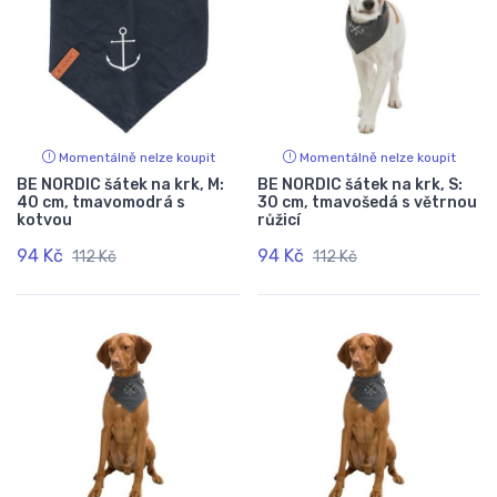
Momentálně nelze koupit
Momentálně nelze koupit
BE NORDIC šátek na krk, M:
BE NORDIC šátek na krk, S:
40 cm, tmavomodrá s
30 cm, tmavošedá s větrnou
kotvou
růžicí
94 Kč
94 Kč
112 Kč
112 Kč