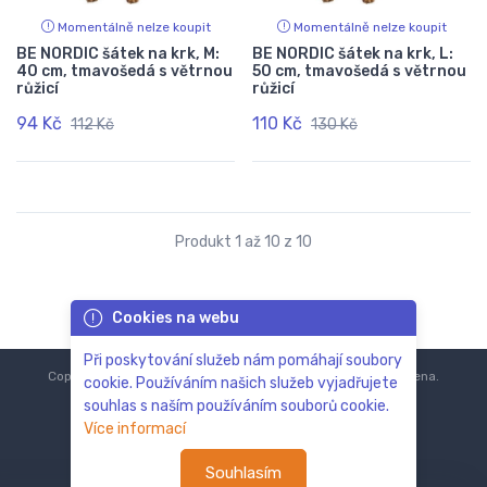
Momentálně nelze koupit
Momentálně nelze koupit
BE NORDIC šátek na krk, M:
BE NORDIC šátek na krk, L:
40 cm, tmavošedá s větrnou
50 cm, tmavošedá s větrnou
růžicí
růžicí
94 Kč
110 Kč
112 Kč
130 Kč
Produkt 1 až 10 z 10
Cookies na webu
Při poskytování služeb nám pomáhají soubory
Copyright © 2018-2024
ZoOo.cz®
Všechna práva vyhrazena.
cookie. Používáním našich služeb vyjadřujete
souhlas s naším používáním souborů cookie.
Více informací
Souhlasím