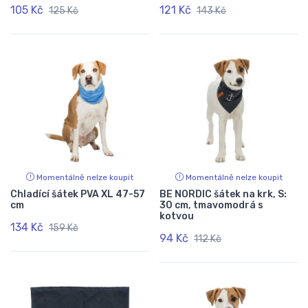
105 Kč
121 Kč
125 Kč
143 Kč
Momentálně nelze koupit
Momentálně nelze koupit
Chladící šátek PVA XL 47-57
BE NORDIC šátek na krk, S:
cm
30 cm, tmavomodrá s
kotvou
134 Kč
159 Kč
94 Kč
112 Kč