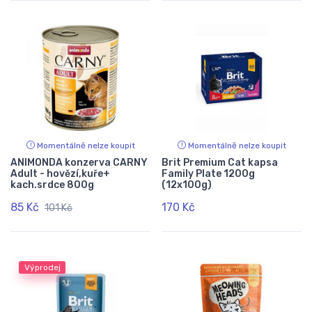
Momentálně nelze koupit
Momentálně nelze koupit
ANIMONDA konzerva CARNY
Brit Premium Cat kapsa
Adult - hovězí,kuře+
Family Plate 1200g
kach.srdce 800g
(12x100g)
85 Kč
170 Kč
101 Kč
Výprodej