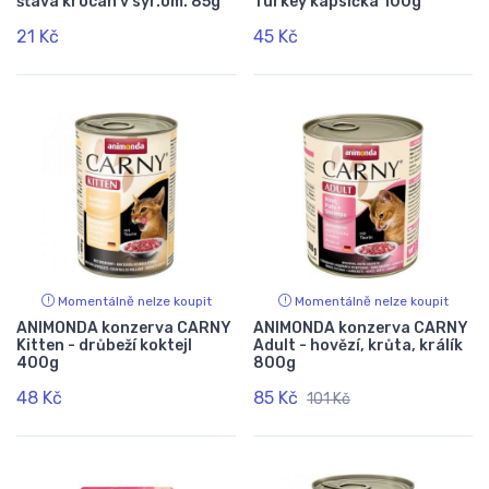
šťáva krocan v sýr.om. 85g
Turkey kapsička 100g
21 Kč
45 Kč
Momentálně nelze koupit
Momentálně nelze koupit
ANIMONDA konzerva CARNY
ANIMONDA konzerva CARNY
Kitten - drůbeží koktejl
Adult - hovězí, krůta, králík
400g
800g
48 Kč
85 Kč
101 Kč