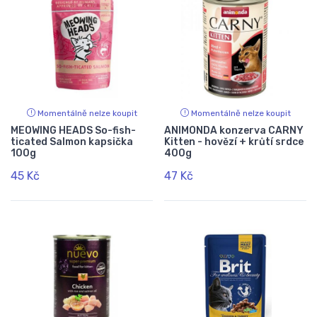
Momentálně nelze koupit
Momentálně nelze koupit
MEOWING HEADS So-fish-
ANIMONDA konzerva CARNY
ticated Salmon kapsička
Kitten - hovězí + krůtí srdce
100g
400g
45 Kč
47 Kč