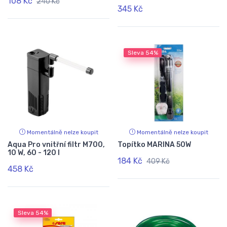
108 Kč
240 Kč
345 Kč
Sleva
54%
Momentálně nelze koupit
Momentálně nelze koupit
Aqua Pro vnitřní filtr M700,
Topítko MARINA 50W
10 W, 60 - 120 l
184 Kč
409 Kč
458 Kč
Sleva
54%