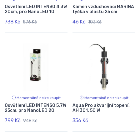
Osvětlení LED INTENSO 4.3W
Kámen vzduchovací MARINA
20cm, pro NanoLED 10
tyčka v plastu 25 cm
738 Kč
46 Kč
876 Kč
103 Kč
Momentálně nelze koupit
Momentálně nelze koupit
Osvětlení LED INTENSO 5.7W
Aqua Pro akvarijní topení,
25cm, pro NanoLED 20
AH 301, 50 W
799 Kč
356 Kč
948 Kč