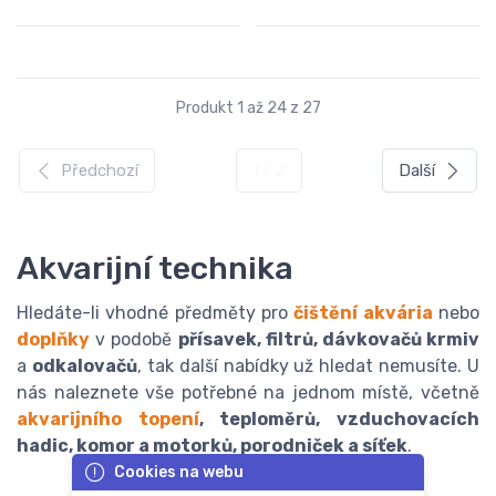
Produkt 1 až 24 z 27
Předchozí
1 / 2
Další
Akvarijní technika
Hledáte-li vhodné předměty pro
čištění akvária
nebo
doplňky
v podobě
přísavek, filtrů, dávkovačů krmiv
a
odkalovačů
, tak další nabídky už hledat nemusíte. U
nás naleznete vše potřebné na jednom místě, včetně
akvarijního topení
, teploměrů, vzduchovacích
hadic, komor a motorků, porodniček a síťek
.
Cookies na webu