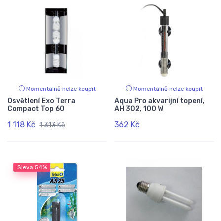
Momentálně nelze koupit
Momentálně nelze koupit
Osvětlení Exo Terra
Aqua Pro akvarijní topení,
Compact Top 60
AH 302, 100 W
1 118 Kč
362 Kč
1 313 Kč
Sleva
54%