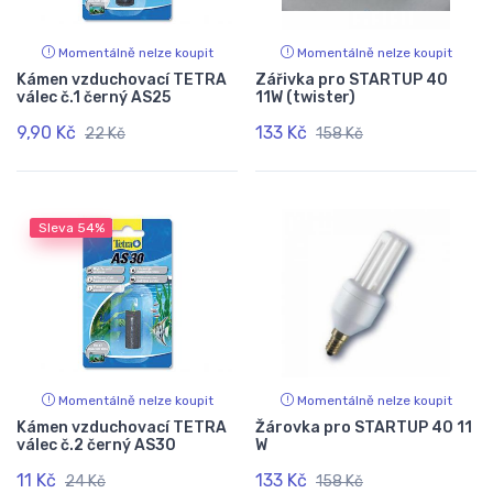
Momentálně nelze koupit
Momentálně nelze koupit
Kámen vzduchovací TETRA
Zářivka pro STARTUP 40
válec č.1 černý AS25
11W (twister)
9,90 Kč
133 Kč
22 Kč
158 Kč
Sleva
54%
Momentálně nelze koupit
Momentálně nelze koupit
Kámen vzduchovací TETRA
Žárovka pro STARTUP 40 11
válec č.2 černý AS30
W
11 Kč
133 Kč
24 Kč
158 Kč