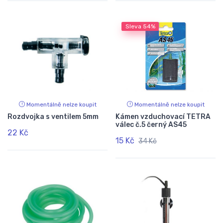
Sleva
54%
Momentálně nelze koupit
Momentálně nelze koupit
Rozdvojka s ventilem 5mm
Kámen vzduchovací TETRA
válec č.5 černý AS45
22 Kč
15 Kč
34 Kč