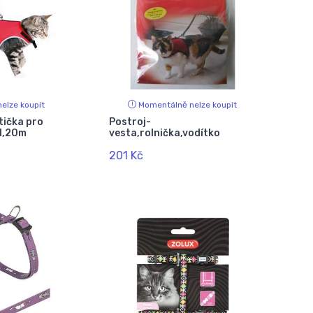
elze koupit
Momentálně nelze koupit
tička pro
Postroj-
1,20m
vesta,rolnička,vodítko
201 Kč