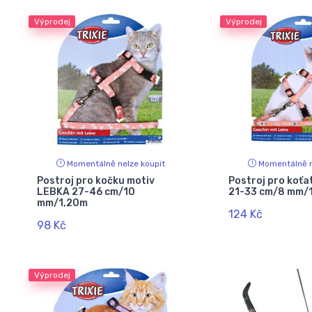
Výprodej
Výprodej
Momentálně nelze koupit
Momentálně n
Postroj pro kočku motiv
Postroj pro koť
LEBKA 27-46 cm/10
21-33 cm/8 mm/
mm/1,20m
124 Kč
98 Kč
Výprodej