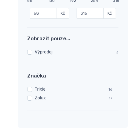
68
130
192
254
316
Kč
Kč
Zobrazit pouze...
Výprodej
3
Značka
Trixie
16
Zolux
17