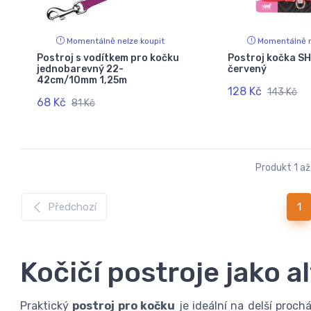
Momentálně nelze koupit
Momentálně n
Postroj s vodítkem pro kočku
Postroj kočka SH
jednobarevný 22-
červený
42cm/10mm 1,25m
128 Kč
143 Kč
68 Kč
81 Kč
Produkt 1 až
(c
Předchozí
1
Kočičí postroje jako a
Praktický
postroj pro kočku
je ideální na delší proch