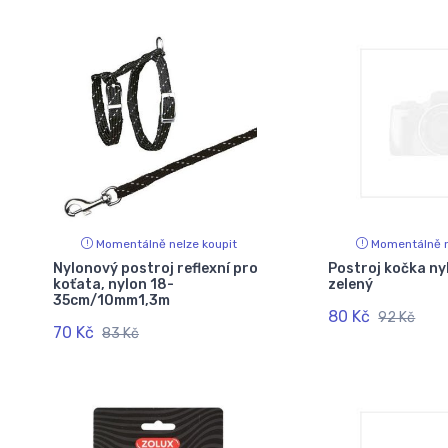
Momentálně nelze koupit
Momentálně n
Nylonový postroj reflexní pro
Postroj kočka n
koťata, nylon 18-
zelený
35cm/10mm1,3m
80 Kč
92 Kč
70 Kč
83 Kč