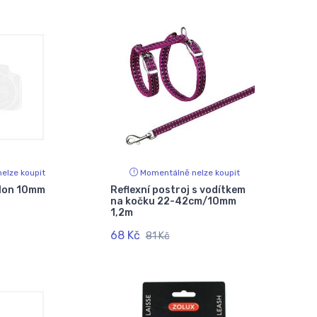
elze koupit
Momentálně nelze koupit
ylon 10mm
Reflexní postroj s vodítkem
na kočku 22-42cm/10mm
1,2m
68 Kč
81 Kč