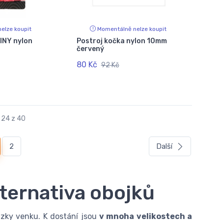
elze koupit
Momentálně nelze koupit
INY nylon
Postroj kočka nylon 10mm
červený
80 Kč
92 Kč
 24 z 40
urrent)
2
Další
lternativa obojků
ázky venku. K dostání jsou
v mnoha velikostech a