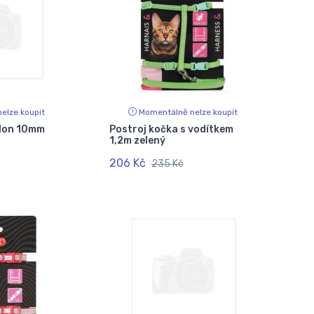
elze koupit
Momentálně nelze koupit
ylon 10mm
Postroj kočka s vodítkem
1,2m zelený
206 Kč
235 Kč