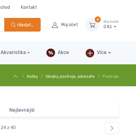
bchod
Kontakt
0
Můj košík
Hledat...
Můj účet
0 Kč
Akvaristika
Akce
Více
Kočky
Obojky, postroje, adresáře
Postroje
Nejlevnější
 24 z 40