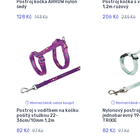
Postroj kočka ARROW nylon
Postroj kočka s 
šedý
1,2m růžový
128 Kč
206 Kč
143 Kč
235 Kč
Momentálně nelze koupit
Momentálně n
Postroj s vodítkem na kočku
Nylonový postroj
pošitý stužkou 22-
jednobarevný 1
36cm/10mm 1,2m
TRIXIE
82 Kč
82 Kč
97 Kč
97 Kč