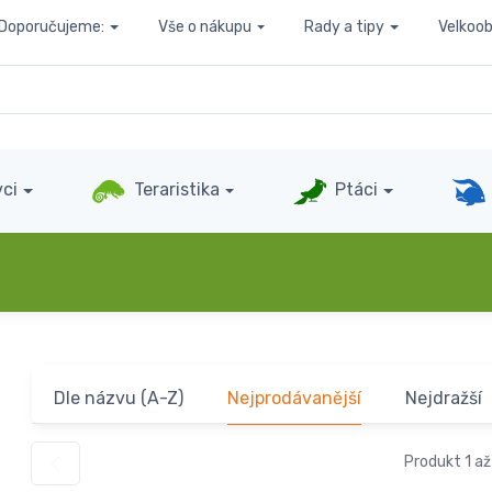
Doporučujeme:
Vše o nákupu
Rady a tipy
Velkoo
ci
Teraristika
Ptáci
Dle názvu (A-Z)
Nejprodávanější
Nejdražší
Produkt 1 až