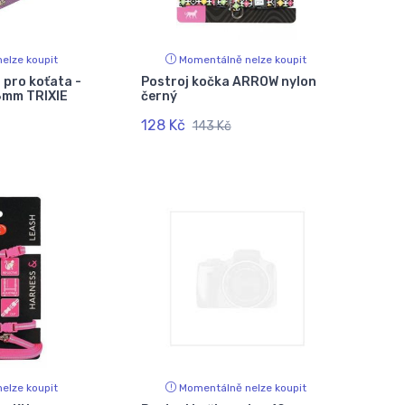
elze koupit
Momentálně nelze koupit
 pro koťata -
Postroj kočka ARROW nylon
8mm TRIXIE
černý
128 Kč
143 Kč
elze koupit
Momentálně nelze koupit