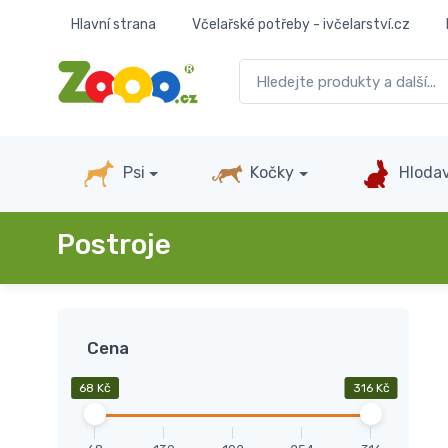
Hlavní strana
Včelařské potřeby - ivčelarství.cz
Psi
Kočky
Hlodav
Postroje
Cena
68 Kč
316 Kč