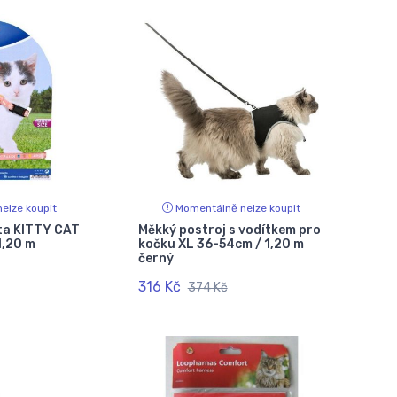
elze koupit
Momentálně nelze koupit
ata KITTY CAT
Měkký postroj s vodítkem pro
1,20 m
kočku XL 36-54cm / 1,20 m
černý
316 Kč
374 Kč