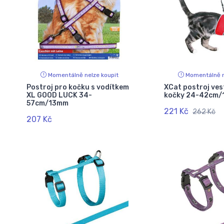
Momentálně nelze koupit
Momentálně n
Postroj pro kočku s vodítkem
XCat postroj ves
XL GOOD LUCK 34-
kočky 24-42cm/
57cm/13mm
221 Kč
262 Kč
207 Kč