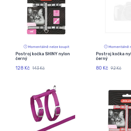
Momentálně nelze koupit
Momentálně n
Postroj kočka SHINY nylon
Postroj kočka n
černý
černý
128 Kč
80 Kč
143 Kč
92 Kč