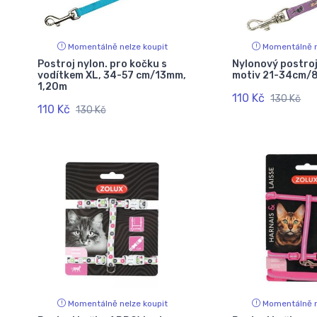
Momentálně nelze koupit
Momentálně n
Postroj nylon. pro kočku s
Nylonový postroj
vodítkem XL, 34-57 cm/13mm,
motiv 21-34cm/
1,20m
110 Kč
130 Kč
110 Kč
130 Kč
Momentálně nelze koupit
Momentálně n