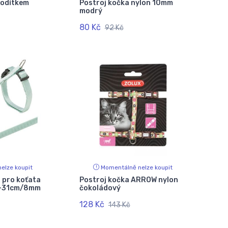
vodítkem
Postroj kočka nylon 10mm
modrý
80 Kč
92 Kč
elze koupit
Momentálně nelze koupit
 pro koťata
Postroj kočka ARROW nylon
9-31cm/8mm
čokoládový
128 Kč
143 Kč