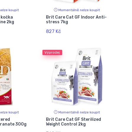
elze koupit
Momentálně nelze koupit
d kočka
Brit Care Cat GF Indoor Anti-
ine 2kg
stress 7kg
827 Kč
Výprodej
elze koupit
Momentálně nelze koupit
tered
Brit Care Cat GF Sterilized
granate 300g
Weight Control 2kg