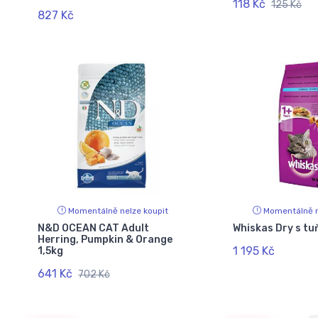
118 Kč
125 Kč
827 Kč
Momentálně nelze koupit
Momentálně n
N&D OCEAN CAT Adult
Whiskas Dry s t
Herring, Pumpkin & Orange
1 195 Kč
1,5kg
641 Kč
702 Kč