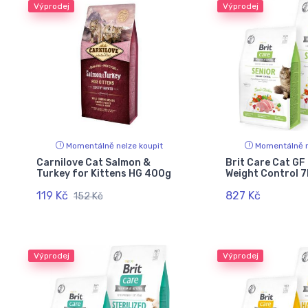
Výprodej
Výprodej
Momentálně nelze koupit
Momentálně n
Carnilove Cat Salmon &
Brit Care Cat GF
Turkey for Kittens HG 400g
Weight Control 
119 Kč
827 Kč
152 Kč
Výprodej
Výprodej