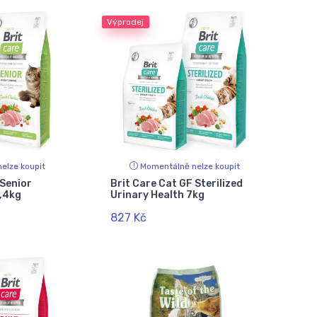
Výprodej
elze koupit
Momentálně nelze koupit
 Senior
Brit Care Cat GF Sterilized
0,4kg
Urinary Health 7kg
827 Kč