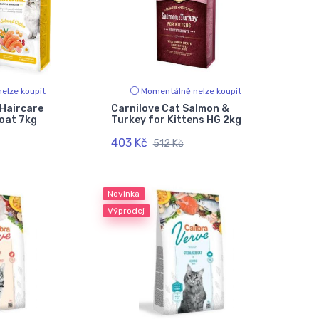
elze koupit
Momentálně nelze koupit
 Haircare
Carnilove Cat Salmon &
oat 7kg
Turkey for Kittens HG 2kg
403 Kč
512 Kč
Novinka
Výprodej