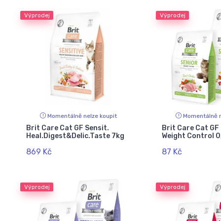
Výprodej
Výprodej
Momentálně nelze koupit
Momentálně n
Brit Care Cat GF Sensit.
Brit Care Cat GF
Heal.Digest&Delic.Taste 7kg
Weight Control 
869 Kč
87 Kč
Výprodej
Výprodej