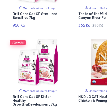
Momentálně nelze koupit
Momentálně n
Brit Care Cat GF Sterilized
Taste of the Wil
Sensitive 7kg
Canyon River Fel
950 Kč
365 Kč
390 Kč
Výprodej
Momentálně nelze koupit
Momentálně n
Brit Care Cat GF Kitten
N&D LG CAT Neu
Healthy
Chicken & Pome
Growth&Development 7kg