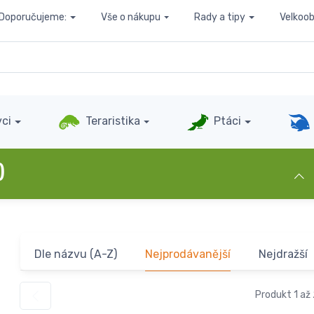
Doporučujeme:
Vše o nákupu
Rady a tipy
Velkoo
ci
Teraristika
Ptáci
)
Dle názvu (A-Z)
Nejprodávanější
Nejdražší
Produkt 1 až