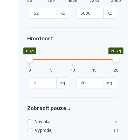
52
789
1526
2263
3000
Kč
Kč
Hmotnost
0 kg
20 kg
0
5
10
15
20
kg
kg
Zobrazit pouze...
Novinka
61
Výprodej
117