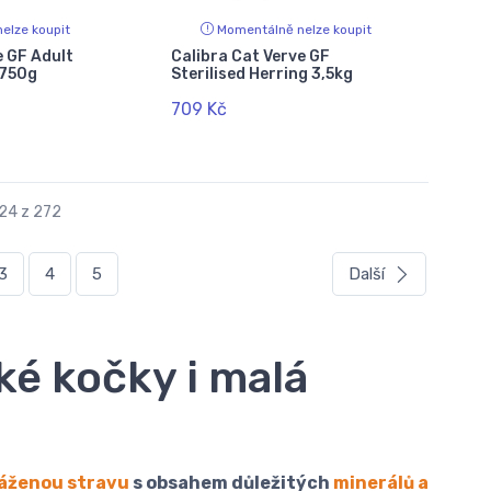
elze koupit
Momentálně nelze koupit
e GF Adult
Calibra Cat Verve GF
 750g
Sterilised Herring 3,5kg
709 Kč
 24 z 272
3
4
5
Další
ké kočky i malá
áženou stravu
s obsahem důležitých
minerálů a