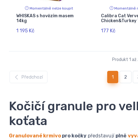
Momentálně nelze koupit
Momentálně n
WHISKAS s hovězím masem
Calibra Cat Verv
14kg
Chicken&Turkey
1 195 Kč
177 Kč
Produkt 1 až
(current)
Předchozí
1
2
Kočičí granule pro vel
koťata
Granulované krmivo
pro kočky
představují
plně
vyv