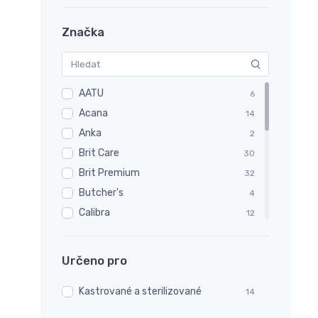
Značka
AATU
6
Acana
14
Anka
2
Brit Care
30
Brit Premium
32
Butcher's
4
Calibra
12
Calibra Verve
14
Carnilove
26
Určeno pro
Čiči
1
Kastrované a sterilizované
Essential
14
1
MEOWING HEADS
11