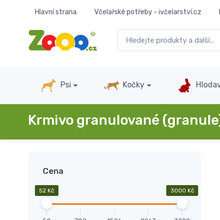
Hlavní strana
Včelařské potřeby - ivčelarství.cz
Psi
Kočky
Hlodav
Krmivo granulované (granule
Cena
52 Kč
3000 Kč