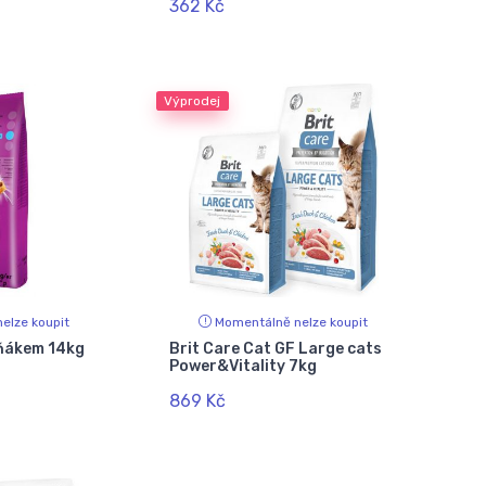
362 Kč
Výprodej
elze koupit
Momentálně nelze koupit
uňákem 14kg
Brit Care Cat GF Large cats
Power&Vitality 7kg
869 Kč