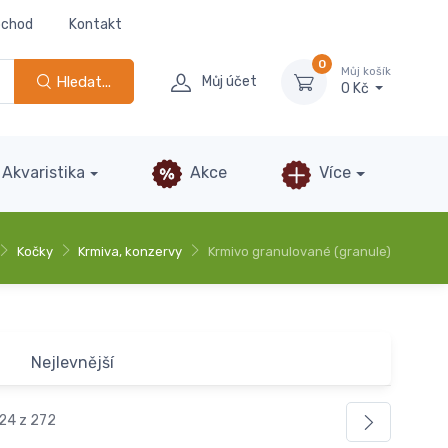
bchod
Kontakt
0
Můj košík
Hledat...
Můj účet
0 Kč
Akvaristika
Akce
Více
Kočky
Krmiva, konzervy
Krmivo granulované (granule)
Nejlevnější
 24 z 272