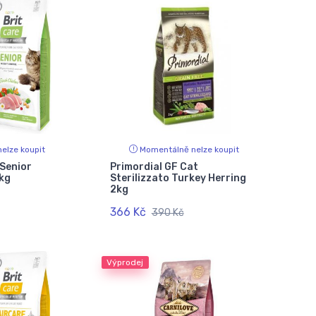
elze koupit
Momentálně nelze koupit
 Senior
Primordial GF Cat
7kg
Sterilizzato Turkey Herring
2kg
366 Kč
390 Kč
Výprodej