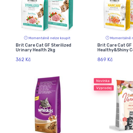
Momentálně nelze koupit
Momentálně n
Brit Care Cat GF Sterilized
Brit Care Cat GF
Urinary Health 2kg
Healthy&Shiny C
362 Kč
869 Kč
Novinka
Výprodej