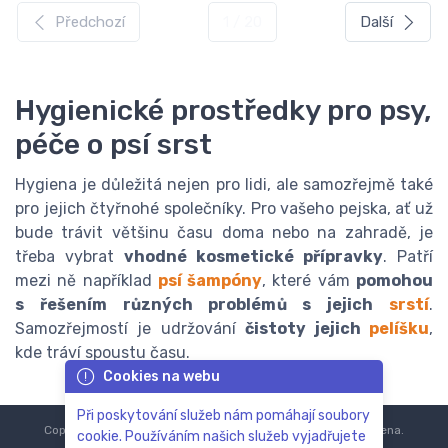
Předchozí
1 / 20
Další
Hygienické prostředky pro psy,
péče o psí srst
Hygiena je důležitá nejen pro lidi, ale samozřejmě také
pro jejich čtyřnohé společníky. Pro vašeho pejska, ať už
bude trávit většinu času doma nebo na zahradě, je
třeba vybrat
vhodné kosmetické přípravky
. Patří
mezi ně například
psí šampóny
, které vám
pomohou
s řešením různých problémů s jejich
srstí
.
Samozřejmostí je udržování
čistoty jejich
pelíšku
,
kde tráví spoustu času.
Cookies na webu
Při poskytování služeb nám pomáhají soubory
Copyright © 2018-2024
ZoOo.cz®
Všechna práva vyhrazena.
cookie. Používáním našich služeb vyjadřujete