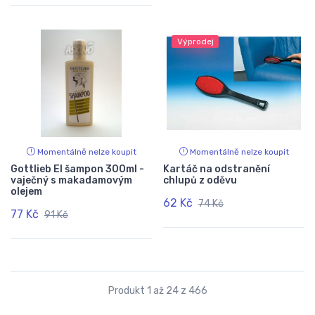
Výprodej
Momentálně nelze koupit
Momentálně nelze koupit
Gottlieb EI šampon 300ml -
Kartáč na odstranění
vaječný s makadamovým
chlupů z oděvu
olejem
62 Kč
74 Kč
77 Kč
91 Kč
Produkt 1 až 24 z 466