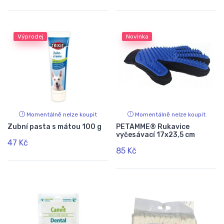
Výprodej
Novinka
Momentálně nelze koupit
Momentálně nelze koupit
Zubní pasta s mátou 100 g
PETAMME® Rukavice
vyčesávací 17x23,5 cm
47 Kč
85 Kč