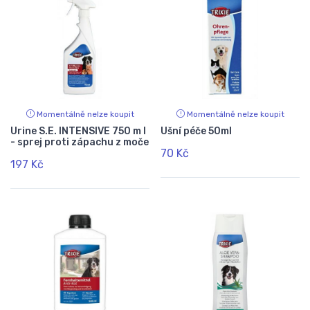
Momentálně nelze koupit
Momentálně nelze koupit
Urine S.E. INTENSIVE 750 m l
Ušní péče 50ml
- sprej proti zápachu z moče
70 Kč
197 Kč