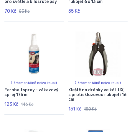
pro světlé a bílosrsté psy
rukojeť 6 x 13 cm
70 Kč
55 Kč
83 Kč
Momentálně nelze koupit
Momentálně nelze koupit
Fernhaltspray - zákazový
Kleště na drápky velké LUX,
sprej 175 ml
s protiskluzovou rukojetí 16
cm
123 Kč
146 Kč
151 Kč
180 Kč