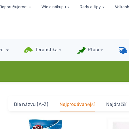
Doporučujeme:
Vše o nákupu
Rady a tipy
Velkoo
ci
Teraristika
Ptáci
Dle názvu (A-Z)
Nejprodávanější
Nejdražší