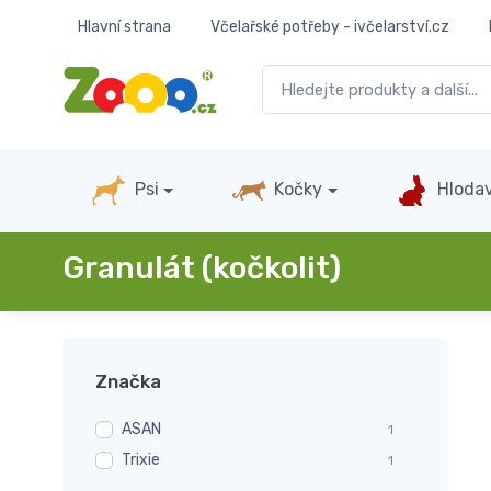
Hlavní strana
Včelařské potřeby - ivčelarství.cz
Psi
Kočky
Hlodav
Granulát (kočkolit)
Značka
ASAN
1
Trixie
1