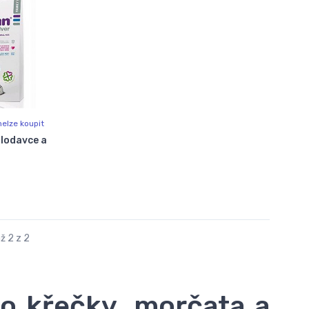
elze koupit
hlodavce a
ž 2 z 2
ro křečky, morčata a