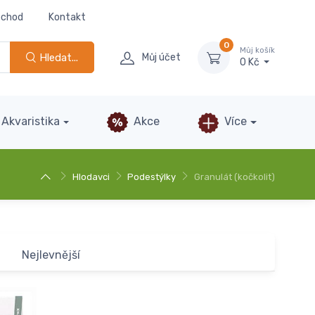
bchod
Kontakt
0
Můj košík
Hledat...
Můj účet
0 Kč
Akvaristika
Akce
Více
Hlodavci
Podestýlky
Granulát (kočkolit)
Nejlevnější