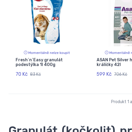
Momentálně nelze koupit
Momentálně n
Fresh´n´Easy granulát
ASAN Pet Silver 
podestýlka 1l 400g
králíčky 42l
70 Kč
599 Kč
83 Kč
706 Kč
Produkt 1 a
Granulát (kočkolit) p