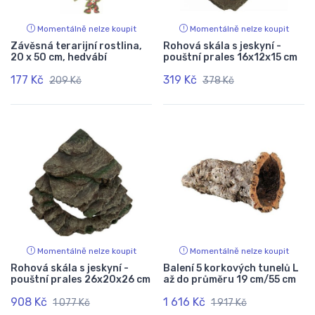
Momentálně nelze koupit
Momentálně nelze koupit
Závěsná terarijní rostlina,
Rohová skála s jeskyní -
20 x 50 cm, hedvábí
pouštní prales 16x12x15 cm
177 Kč
319 Kč
209 Kč
378 Kč
Momentálně nelze koupit
Momentálně nelze koupit
Rohová skála s jeskyní -
Balení 5 korkových tunelů L
pouštní prales 26x20x26 cm
až do průměru 19 cm/55 cm
908 Kč
1 616 Kč
1 077 Kč
1 917 Kč