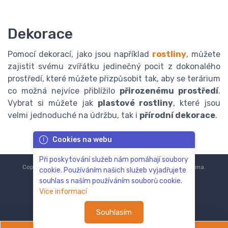
Dekorace
Pomocí dekorací, jako jsou například
rostliny
, můžete
zajistit svému zvířátku jedinečný pocit z dokonalého
prostředí, které můžete přizpůsobit tak, aby se terárium
co možná nejvíce přiblížilo
přirozenému prostředí
.
Vybrat si můžete jak
plastové rostliny
, které jsou
velmi jednoduché na údržbu, tak i
přírodní dekorace
.
Cookies na webu
Při poskytování služeb nám pomáhají soubory
Copyright © 2018-2024
ZoOo.cz®
Všechna práva vyhrazena.
cookie. Používáním našich služeb vyjadřujete
souhlas s naším používáním souborů cookie.
Více informací
Souhlasím