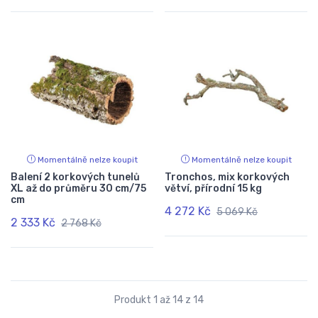
Momentálně nelze koupit
Momentálně nelze koupit
Balení 2 korkových tunelů
Tronchos, mix korkových
XL až do průměru 30 cm/75
větví, přírodní 15 kg
cm
4 272 Kč
5 069 Kč
2 333 Kč
2 768 Kč
Produkt 1 až 14 z 14