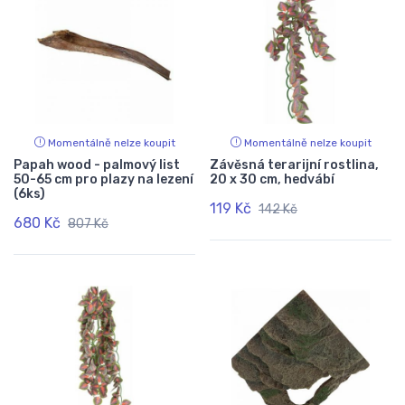
Momentálně nelze koupit
Momentálně nelze koupit
Papah wood - palmový list
Závěsná terarijní rostlina,
50-65 cm pro plazy na lezení
20 x 30 cm, hedvábí
(6ks)
119 Kč
142 Kč
680 Kč
807 Kč