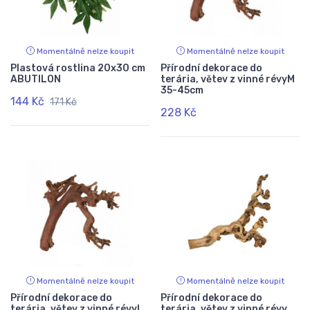
Momentálně nelze koupit
Momentálně nelze koupit
Plastová rostlina 20x30 cm
Přírodní dekorace do
ABUTILON
terária, větev z vinné révyM
35-45cm
144 Kč
171 Kč
228 Kč
Momentálně nelze koupit
Momentálně nelze koupit
Přírodní dekorace do
Přírodní dekorace do
terária, větev z vinné révyL
terária, větev z vinné révy