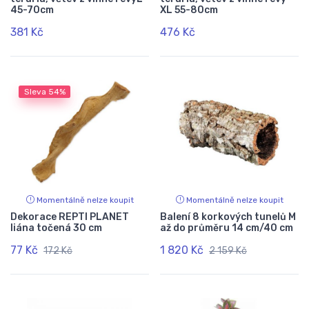
45-70cm
XL 55-80cm
381 Kč
476 Kč
Sleva
54%
Momentálně nelze koupit
Momentálně nelze koupit
Dekorace REPTI PLANET
Balení 8 korkových tunelů M
liána točená 30 cm
až do průměru 14 cm/40 cm
77 Kč
1 820 Kč
172 Kč
2 159 Kč