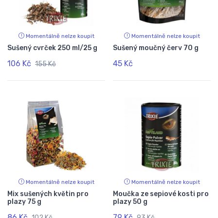
Momentálně nelze koupit
Momentálně nelze koupit
Sušený cvrček 250 ml/25 g
Sušený moučný červ 70 g
106 Kč
45 Kč
155 Kč
Momentálně nelze koupit
Momentálně nelze koupit
Mix sušených květin pro
Moučka ze sepiové kosti pro
plazy 75 g
plazy 50 g
86 Kč
79 Kč
102 Kč
93 Kč