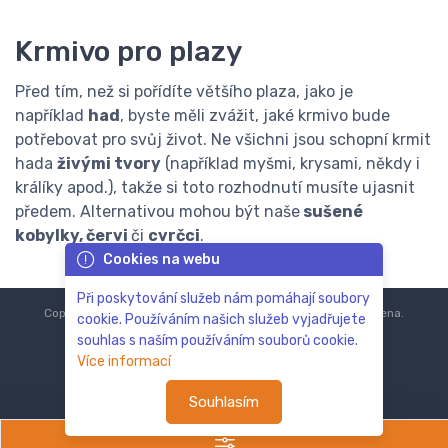
Krmivo pro plazy
Před tím, než si pořídíte většího plaza, jako je
například
had
, byste měli zvážit, jaké krmivo bude
potřebovat pro svůj život. Ne všichni jsou schopní krmit
hada
živými tvory
(například myšmi, krysami, někdy i
králíky apod.), takže si toto rozhodnutí musíte ujasnit
předem. Alternativou mohou být naše
sušené
kobylky, červi
či
cvrčci
.
Cookies na webu
Při poskytování služeb nám pomáhají soubory
Copyright © 2018-2024
ZoOo.cz®
Všechna práva vyhrazena.
cookie. Používáním našich služeb vyjadřujete
souhlas s naším používáním souborů cookie.
Více informací
Souhlasím