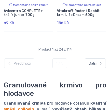
Momentálně nelze koupit
Momentálně nelze koupit
Avicentra COMPLETE+
Vitakraft Rodent Rabbit
králík junior 700g
krm. Life Dream 600g
69 Kč
156 Kč
Produkt 1 až 24 z 114
Předchozí
1 / 5
Další
Granulované krmivo pro
hlodavce
Granulovaná krmiva
pro hlodavce obsahují
kvalitní
směsi obilovin
a mají
vyvážený obsah bílkovin,